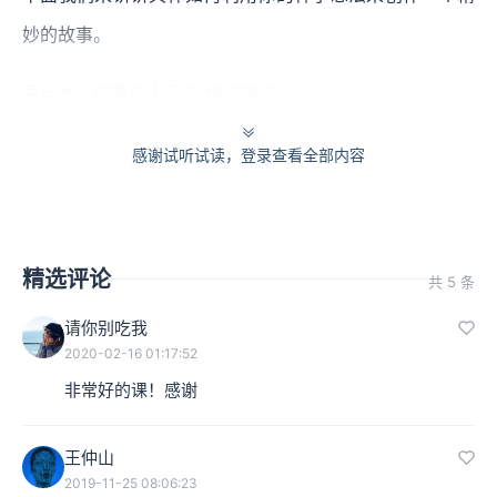
妙的故事。
第一步，你要选出三个“种子想法”。
不管是你偶然听到的、看到的、别人告诉你的或是你亲身
感谢试听试读，登录查看全部内容
经历的，只要你觉得它可以作为小说中的一个人物或者是
一个冲突的起点就可以。这些种子想法必须非常简短，通
常一个短语或是一句话就足够了，但是一定要非常明确、
精选评论
共 5 条
具体，不能是模糊的、抽象的。不要写“某人进退两难”或
请你别吃我
“一个女子为逝去的爱情日渐憔悴”，这两个都很难启发想
2020-02-16 01:17:52
非常好的课！感谢
象力。一个好的种子想法更应该像是这样：
一位老人坐在高架铁轨上，来回摇晃，自言自语……
王仲山
2019-11-25 08:06:23