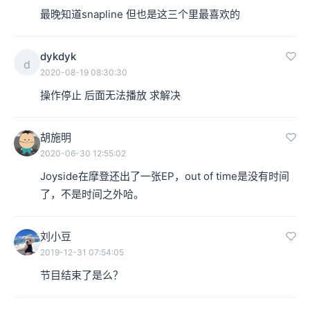
1. Joyside：舞台上的肮脏酒鬼
最晚知道snapline 但也是这三个里最喜欢的
郭小寒：兵马司它在厂牌成立之初，就是07年的时候，一
dykdyk
d
2020-08-19 08:30:30
次性出了三张专辑，那这三张专辑是奠定了兵马司这样一
操作停止 后面无法播放 求解决
个品牌的气质和调性，一个是Carsick Cars的第一张，一
个是Snapline的第一张，还有Joyside的一张。Joyside是
胡施明
一个偏朋克、历史比较漫长的乐队，在这里边他们算老大
2020-06-30 12:55:02
哥。
Joyside在摩登还出了一张EP，out of time是没有时间
了，不是时间之外哈。
本集编辑：sy
刘小豆
2019-12-31 07:54:05
节目结束了是么？