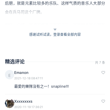
后朋，就是元素比较多的乐队、这样气质的音乐人大部分
会在兵马司这个厂牌。
相征：没错。所谓的非音乐节的乐队，可能很多听众朋友
会觉得有点奇怪，难道摇滚乐或者独立音乐不是用来在音
感谢试听试读，登录查看全部内容
乐节那种几万人的现场去一起感受青春的吗？其实有很多
乐队他们想要在音乐上做的表达是更加小场域的、更加私
密的，他们需要很多方面的协调来搭建一个氛围，让大家
精选评论
共 7 条
在这个里面去感受音乐的表达，并不是所有的乐队都适合
Emanon
E
做那种音乐节上，让所有人大合唱的、让所有人跟着音乐
2021-12-18 08:47:11
最愛的樂隊沒有之一！snapline!!!
节拍晃动身体的表演。
Xxxxxxxxs
2020-11-19 17:36:21