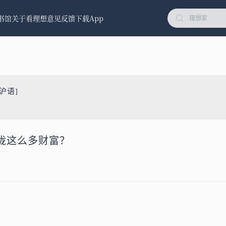
书馆
关于看理想
意见反馈
下载App
沪语]
拢这么多财富？