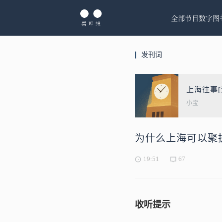
全部节目
数字图
发刊词
上海往事[
小宝
为什么上海可以聚
19:51
67
收听提示