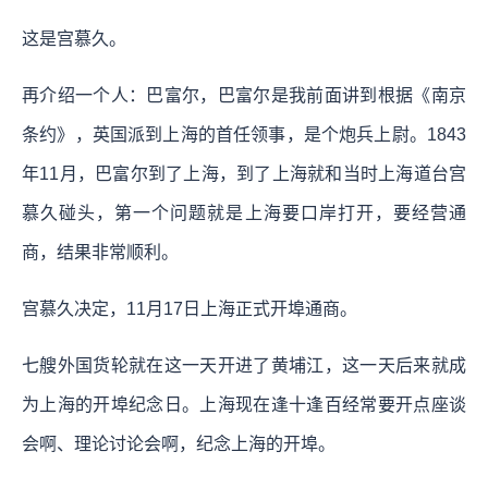
这是宫慕久。
再介绍一个人：巴富尔，巴富尔是我前面讲到根据《南京
条约》，英国派到上海的首任领事，是个炮兵上尉。1843
年11月，巴富尔到了上海，到了上海就和当时上海道台宫
慕久碰头，第一个问题就是上海要口岸打开，要经营通
商，结果非常顺利。
宫慕久决定，11月17日上海正式开埠通商。
七艘外国货轮就在这一天开进了黄埔江，这一天后来就成
为上海的开埠纪念日。上海现在逢十逢百经常要开点座谈
会啊、理论讨论会啊，纪念上海的开埠。