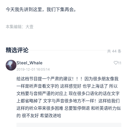
今天我先讲到这里，我们下集再会。
本集编辑：大壹
精选评论
共 44 条
Steel_Whale
11
2019-12-01 16:05:14
给这档节目提一个严肃的建议！！！因为很多朋友像我
一样是听声音看文字的 这样感觉好 也学上海话了 所以
文档要与音频严谨的对应上 现在很多口语化的话在文字
上都省略掉了 文字与声音很多地方不一样！这样给我们
这样的听众带来很多困难 总要暂停倒退 和听英语听力似
的 很不友好 希望改进哈