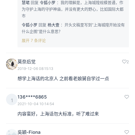
慧珺
回复
令狐小罗
：我的理解是，上海城隍规模普通，作
为守护上海的守护神庙，并没有更大的野心，比如国际大都
市
令狐小罗
回复
杨大壹
：开头文稿里写到“上海城隍开始没有
什么企图”是什么意思？
展开 7 条评论
莫奈后觉
2
2019-12-06 08:15:13
想学上海话的北京人 之前看老娘舅自学过一点
136****6865
1
2021-10-04 10:14:54
内容蛮好，上海话勿大标准，听了难过来
吳穎-Fiona