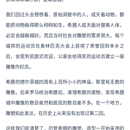
我们回过头去想想看，原始洞窟中的人，成天看动物，都
能把动物画得那么栩栩如生，希腊人成天面对健美人体，
必定会越做越好。而且当时社会对雕塑的需求很大，每个
城邦的运动员在奥林匹克大会上获得了荣誉回到本乡之
后，会受到凯旋式欢迎，公家会给得奖的运动员建立一座
雕像作纪念。
希腊的德尔菲城四周有上百所小小的神庙，那里有无数的
雕像。后来罗马统治希腊后，清理希腊的遗物，发现希腊
城中雕像的数目竟然和居民的数目差不多。在一个地方，
雕塑如此发达，在历史上从来没有出现过第二回。
这样我们就清楚了，尽管希腊的雕塑、造型一开始采用的