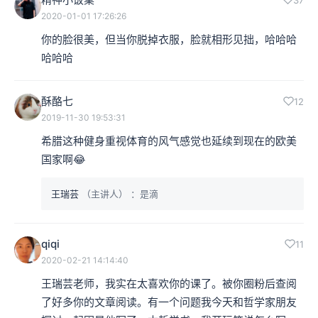
2020-01-01 17:26:26
你的脸很美，但当你脱掉衣服，脸就相形见拙，哈哈哈
哈哈哈
酥酪七
12
2019-11-30 19:53:31
希腊这种健身重视体育的风气感觉也延续到现在的欧美
国家啊😂
王瑞芸
（主讲人）
：是滴
qiqi
11
2020-02-21 14:14:40
王瑞芸老师，我实在太喜欢你的课了。被你圈粉后查阅
了好多你的文章阅读。有一个问题我今天和哲学家朋友