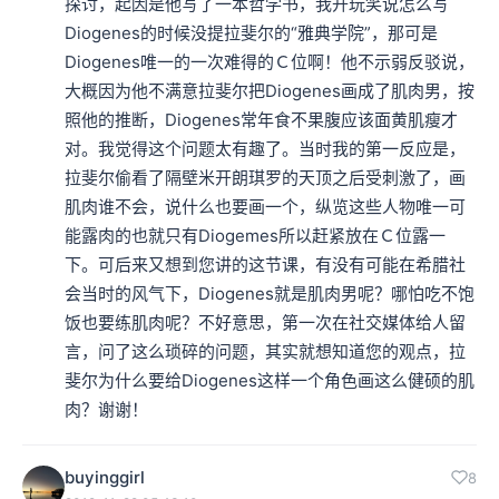
探讨，起因是他写了一本哲学书，我开玩笑说怎么写
Diogenes的时候没提拉斐尔的“雅典学院”，那可是
Diogenes唯一的一次难得的Ｃ位啊！他不示弱反驳说，
大概因为他不满意拉斐尔把Diogenes画成了肌肉男，按
照他的推断，Diogenes常年食不果腹应该面黄肌瘦才
对。我觉得这个问题太有趣了。当时我的第一反应是，
拉斐尔偷看了隔壁米开朗琪罗的天顶之后受刺激了，画
肌肉谁不会，说什么也要画一个，纵览这些人物唯一可
能露肉的也就只有Diogemes所以赶紧放在Ｃ位露一
下。可后来又想到您讲的这节课，有没有可能在希腊社
会当时的风气下，Diogenes就是肌肉男呢？哪怕吃不饱
饭也要练肌肉呢？不好意思，第一次在社交媒体给人留
言，问了这么琐碎的问题，其实就想知道您的观点，拉
斐尔为什么要给Diogenes这样一个角色画这么健硕的肌
肉？谢谢！
buyinggirl
8