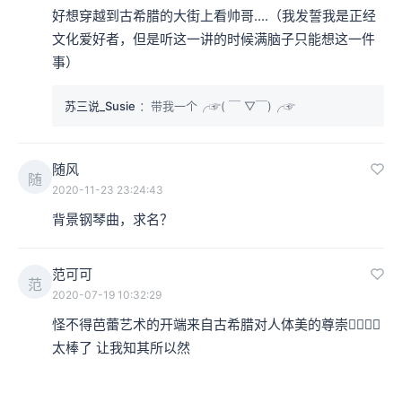
好想穿越到古希腊的大街上看帅哥....（我发誓我是正经
文化爱好者，但是听这一讲的时候满脑子只能想这一件
事）
苏三说_Susie
：带我一个╭☞( ￣ ▽￣)╭☞
随风
随
2020-11-23 23:24:43
背景钢琴曲，求名？
范可可
范
2020-07-19 10:32:29
怪不得芭蕾艺术的开端来自古希腊对人体美的尊崇👍🏻👍🏻
太棒了 让我知其所以然