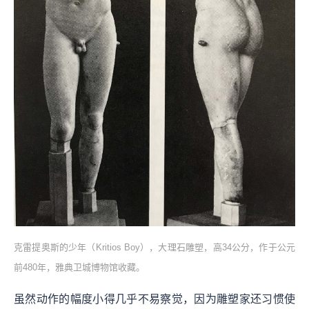
克雷提奥斯的少年（Kritios Boy），大理石雕塑，高34公分，作于公元
前480年，雅典卫城博物馆收藏。
虽然动作的幅度小得几乎不易察觉，因为雕塑家还习惯使