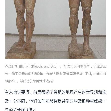
克琉比斯和比同（Kleobis and Bito），希腊古风时期雕塑，高218公
分，作于公元前615-590年，作者为雕刻家普里姆德斯（Polymedes of
Argos），希腊德尔菲美术馆收藏。
有人也许要问，前面都说了希腊的地理产生的世界观和埃
及十分不同，他们如何能够接受并学习埃及那种权威感十
足的艺术样式呢？