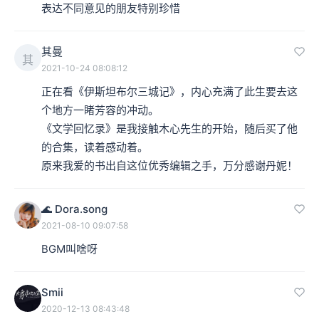
表达不同意见的朋友特别珍惜
其曼
其
2021-10-24 08:08:12
正在看《伊斯坦布尔三城记》，内心充满了此生要去这
个地方一睹芳容的冲动。

《文学回忆录》是我接触木心先生的开始，随后买了他
的合集，读着感动着。

原来我爱的书出自这位优秀编辑之手，万分感谢丹妮！
🌊 Dora.song
2021-08-10 09:07:58
BGM叫啥呀
Smii
2020-12-13 08:43:48