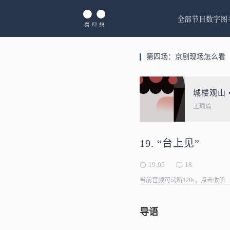
全部节目
数字图
第四场：京剧现场怎么看
城楼观山 
王珮瑜
19. “台上见”
19:05
18
当前音频可试听120s，点击收听
导语