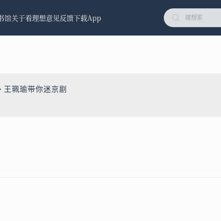
书馆
关于看理想
意见反馈
下载App
• 王珮瑜带你迷京剧