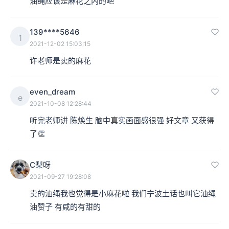
油绳应该是麻花之内的吧
139****5646
1
2021-12-02 15:03:15
许老师是卖的麻花
even_dream
e
2021-10-08 12:28:44
听完老师讲 陈焕生 脑中真实画面感很强 好文章 又获得
了👏
C梨呀
2021-09-27 19:28:08
卖的油绳我也觉得是小麻花啦 我们宁波土话也叫它油绳 
油赞子 有咸的有甜的