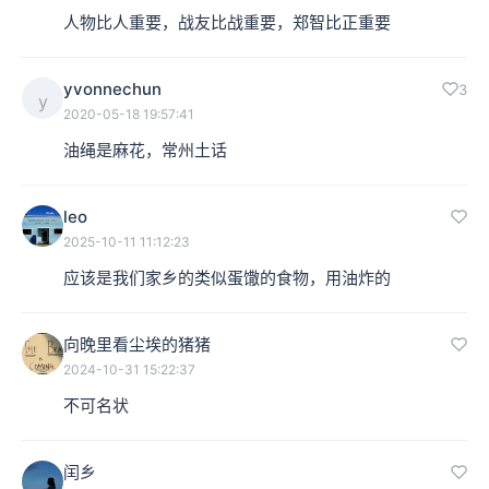
后，我们可以说是延安文艺；1949年之后，有“十七年文
人物比人重要，战友比战重要，郑智比正重要
学”“十年文学”，可是1977年以后呢？
yvonnechun
3
y
相对于“前三十年”，“后四十年”这个概念比较麻烦，因为每
2020-05-18 19:57:41
年都要换一次——“后四十一年”“后四十二年”……叫“改革
油绳是麻花，常州土话
开放文学”，太长了，不是专业术语；我一度尝试使用“文
leo
革后文学”这个概念，可是近年眼看什么是“十年”都渐渐被
2025-10-11 11:12:23
人忘却了；“浩劫后文学”“艰辛探索后的文学”，这都不顺
应该是我们家乡的类似蛋馓的食物，用油炸的
口，难道现在的探索就不艰辛吗？
向晚里看尘埃的猪猪
回到当时，有一个说法叫“新时期文学”，大约1977到1989
2024-10-31 15:22:37
年，人们真的相信进入了新时期，但现在仍然使用这个概
不可名状
念的学者已经不多了，因为“新”难以定义，不断会有新时
闰乡
期、新时代、新阶段出现。