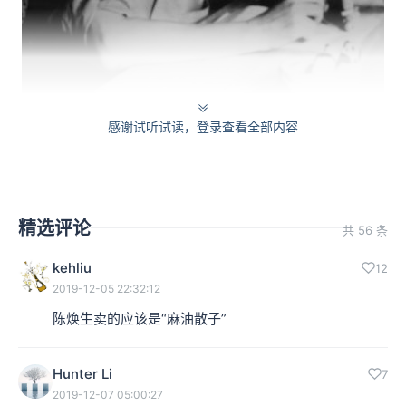
感谢试听试读，登录查看全部内容
精选评论
高晓声（1928-1999），作家
共 56 条
从1977年开始，中国出现了持续三四十年的经济繁荣，与
kehliu
12
2019-12-05 22:32:12
之呼应，也出现了近四十年的文学繁荣，可是如果要用什
陈焕生卖的应该是“麻油散子”
么概念、话语来概括这四十年的文学，却有些困难。
Hunter Li
7
二三十年代我们可以说是广义的“五四”文学；1942年以
2019-12-07 05:00:27