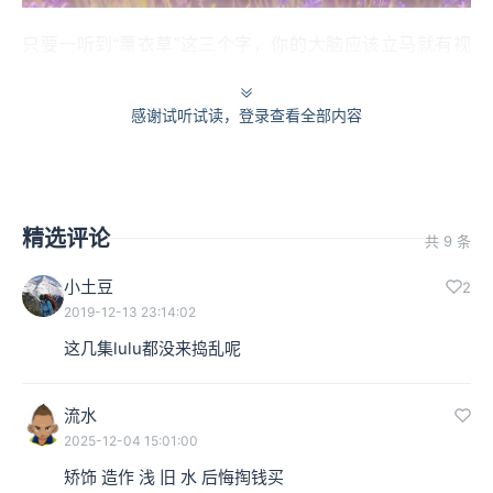
只要一听到“薰衣草”这三个字，你的大脑应该立马就有视
觉联想了吧？薰衣草的香气让人联想到干净清朗的阳光，
感谢试听试读，登录查看全部内容
而干净清朗的阳光是每个人记忆里最幸福的气味之一。我
永远记得，小时候那些晾在竹竿上被大太阳晒过的床单、
被套、枕头套，一股干干净净的气味。晚上睡觉时，身体
精选评论
共 9 条
被夏日阳光的气味包裹着的感觉，那是记忆里最幸福的气
味之一。
小土豆
2
2019-12-13 23:14:02
这几集lulu都没来捣乱呢
薰衣草的历史与功用
薰衣草出现在人类的文明史超过了2500年以上，历史上任
流水
2025-12-04 15:01:00
何一本有关植物的书里，一定会提到薰衣草，记载它有关
矫饰 造作 浅 旧 水 后悔掏钱买
煮食、医药与香水的功能。