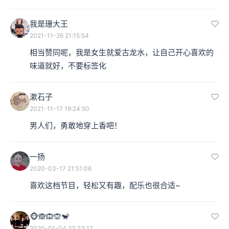
我是珊大王
比如，古埃及人会用薰衣草来制作木乃伊与调制香膏；而
2021-11-26 21:15:54
务实的古罗马人，则会用薰衣草油来烹调、泡澡，做空间
相当赞同呢，我是女生就爱古龙水，让自己开心喜欢的
香氛、制作香皂。古罗马人早已了解薰衣草的幸福气味，
味道就好，不要标签化
于是他们用拉丁文“lavare”来给薰衣草命名，lavare是“浸
漱石子
入”或“洗涤”的意思——这也就是薰衣草的英文lavender的
2021-11-17 19:24:50
由来。
男人们，勇敢地穿上香吧！
一扬
2020-03-17 21:51:06
喜欢这档节目，轻松又有趣，配乐也很合适~
🐵🙈🙉🙊🐒
2020-01-04 23:23:17