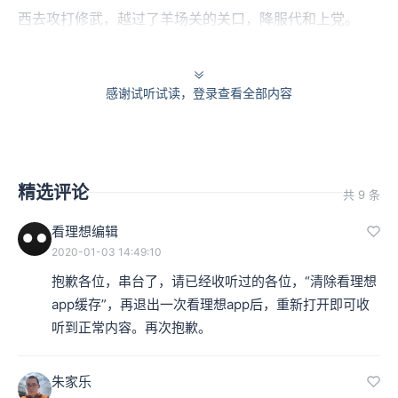
西去攻打修武，越过了羊场关的关口，降服代和上党。
你来算算看，这个土地，代就有36个县，上党有17个县，
感谢试听试读，登录查看全部内容
这是赵国重要的军事地区。但是秦国可以不用耗费一件盔
甲，不用劳苦任何的人民就通通把这些地方给收进来了。
还不止如此，张仪继续延伸，想象当中应该要发生的是，
精选评论
共 9 条
“
代、上党不战而已为秦矣，东阳，河外不战而已反为齐
看理想编辑
矣，中呼池以北不战而已为燕矣。然则是举赵则韩必亡，
2020-01-03 14:49:10
韩亡则荆、魏不能独立。荆、魏不能独立，则是一举而坏
抱歉各位，串台了，请已经收听过的各位，“清除看理想
韩，蠹魏，挟荆，以东弱齐、燕，决白马之口，以流魏
app缓存”，再退出一次看理想app后，重新打开即可收
听到正常内容。再次抱歉。
氏。一举而三晋亡，从者败。大王拱手以须，天下遍随而
伏，伯王之名可成也。
”
朱家乐