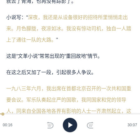
就去了青海，也再没有踪影了。
小说写：“
深夜，我还是从设备很好的招待所里悄悄走出
来。月色朦胧，夜凉如冰。我没有惊动司机，独自一人踏
上了通往一队的大路。
”
这是“文革小说”常常出现的“重回故地”情节。
在这之后又加了一段，引起很多人争议。
一九八三年六月，我出席在首都北京召开的一次共和国重
要会议。军乐队奏起庄严的国歌，我同国家和党的领导
人，同来自全国各地各界有影响的人士一齐肃然起立，这
时，我脑海里蓦然掠过了一个个我熟悉的形象。
00:17
30:07
……