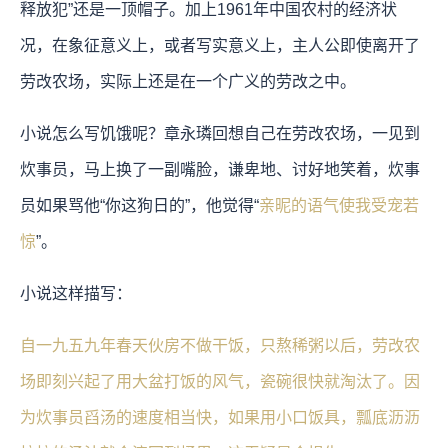
释放犯”还是一顶帽子。加上1961年中国农村的经济状
况，在象征意义上，或者写实意义上，主人公即使离开了
劳改农场，实际上还是在一个广义的劳改之中。
小说怎么写饥饿呢？章永璘回想自己在劳改农场，一见到
炊事员，马上换了一副嘴脸，谦卑地、讨好地笑着，炊事
员如果骂他“你这狗日的”，他觉得“
亲昵的语气使我受宠若
惊
”。
小说这样描写：
自一九五九年春天伙房不做干饭，只熬稀粥以后，劳改农
场即刻兴起了用大盆打饭的风气，瓷碗很快就淘汰了。因
为炊事员舀汤的速度相当快，如果用小口饭具，瓢底沥沥