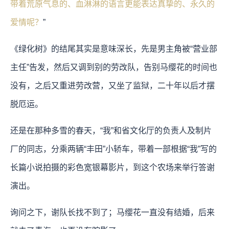
带着荒原气息的、血淋淋的语言更能表达真挚的、永久的
爱情呢？
”
《绿化树》的结尾其实是意味深长，先是男主角被“营业部
主任”告发，然后又调到别的劳改队，告别马缨花的时间也
没有，之后又重进劳改营，又坐了监狱，二十年以后才摆
脱厄运。
还是在那种多雪的春天，“我”和省文化厅的负责人及制片
厂的同志，分乘两辆“丰田”小轿车，带着一部根据“我”写的
长篇小说拍摄的彩色宽银幕影片，到这个农场来举行答谢
演出。
询问之下，谢队长找不到了；马缨花一直没有结婚，后来