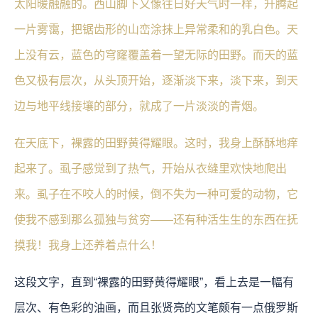
太阳暖融融的。西山脚下又像往日好天气时一样，升腾起
一片雾霭，把锯齿形的山峦涂抹上异常柔和的乳白色。天
上没有云，蓝色的穹窿覆盖着一望无际的田野。而天的蓝
色又极有层次，从头顶开始，逐渐淡下来，淡下来，到天
边与地平线接壤的部分，就成了一片淡淡的青烟。
在天底下，裸露的田野黄得耀眼。这时，我身上酥酥地痒
起来了。虱子感觉到了热气，开始从衣缝里欢快地爬出
来。虱子在不咬人的时候，倒不失为一种可爱的动物，它
使我不感到那么孤独与贫穷——还有种活生生的东西在抚
摸我！我身上还养着点什么！
这段文字，直到“裸露的田野黄得耀眼”，看上去是一幅有
层次、有色彩的油画，而且张贤亮的文笔颇有一点俄罗斯