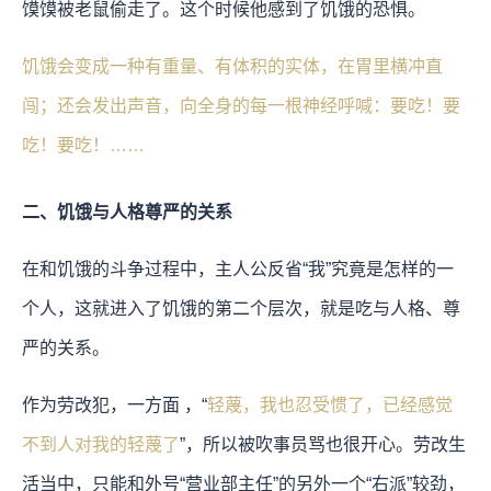
馍馍被老鼠偷走了。这个时候他感到了饥饿的恐惧。
饥饿会变成一种有重量、有体积的实体，在胃里横冲直
闯；还会发出声音，向全身的每一根神经呼喊：要吃！要
吃！要吃！……
二、饥饿与人格尊严的关系
在和饥饿的斗争过程中，主人公反省“我”究竟是怎样的一
个人，这就进入了饥饿的第二个层次，就是吃与人格、尊
严的关系。
作为劳改犯，一方面 ，“
轻蔑，我也忍受惯了，已经感觉
不到人对我的轻蔑了
”，所以被吹事员骂也很开心。劳改生
活当中，只能和外号“营业部主任”的另外一个“右派”较劲，