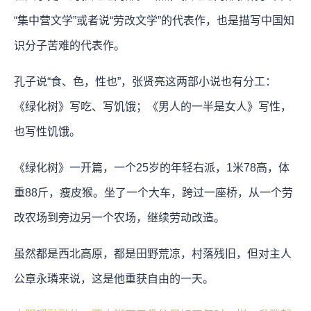
“集中营文学”或者说“劳改文学”的代表作，也是描写中国知
识分子苦难的代表作。
孔子说“食、色，性也”，张贤亮这两部小说也有分工：
《绿化树》写吃、写饥饿；《男人的一半是女人》写性，
也写性饥饿。
《绿化树》一开篇，一个25岁的年轻右派，1米78高，体
重88斤，瘦皮猴。坐了一个大车，跨过一座桥，从一个劳
改农场到旁边另一个农场，继续劳动改造。
虽然都是西北高原，都是田野荒凉，村落残旧，但对主人
公章永璘来说，这是他重获自由的一天。