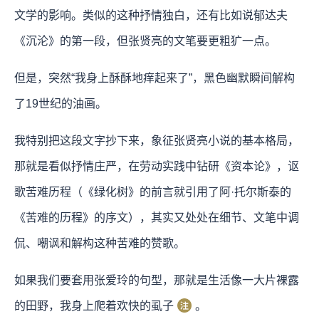
文学的影响。类似的这种抒情独白，还有比如说郁达夫
《沉沦》的第一段，但张贤亮的文笔要更粗犷一点。
但是，突然“我身上酥酥地痒起来了”，黑色幽默瞬间解构
了19世纪的油画。
我特别把这段文字抄下来，象征张贤亮小说的基本格局，
那就是看似抒情庄严，在劳动实践中钻研《资本论》，讴
歌苦难历程（《绿化树》的前言就引用了阿·托尔斯泰的
《苦难的历程》的序文），其实又处处在细节、文笔中调
侃、嘲讽和解构这种苦难的赞歌。
如果我们要套用张爱玲的句型，那就是生活像一大片裸露
的田野，我身上爬着欢快的虱子
。