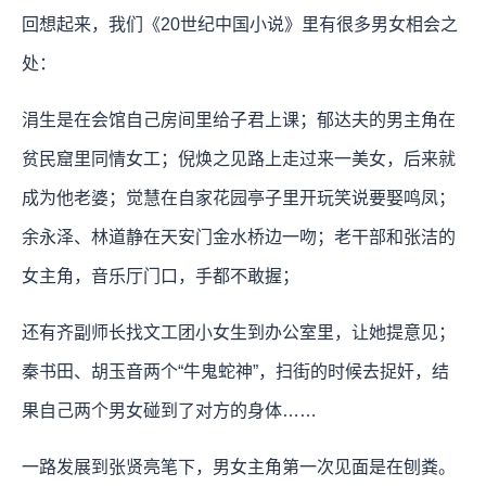
回想起来，我们《20世纪中国小说》里有很多男女相会之
处：
涓生是在会馆自己房间里给子君上课；郁达夫的男主角在
贫民窟里同情女工；倪焕之见路上走过来一美女，后来就
成为他老婆；觉慧在自家花园亭子里开玩笑说要娶鸣凤；
余永泽、林道静在天安门金水桥边一吻；老干部和张洁的
女主角，音乐厅门口，手都不敢握；
还有齐副师长找文工团小女生到办公室里，让她提意见；
秦书田、胡玉音两个“牛鬼蛇神”，扫街的时候去捉奸，结
果自己两个男女碰到了对方的身体……
一路发展到张贤亮笔下，男女主角第一次见面是在刨粪。