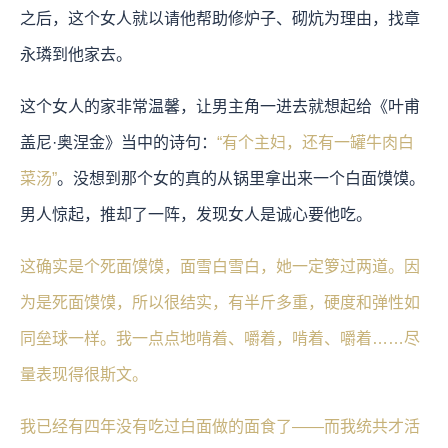
之后，这个女人就以请他帮助修炉子、砌炕为理由，找章
永璘到他家去。
这个女人的家非常温馨，让男主角一进去就想起给《叶甫
盖尼·奥涅金》当中的诗句：
“有个主妇，还有一罐牛肉白
菜汤”
。没想到那个女的真的从锅里拿出来一个白面馍馍。
男人惊起，推却了一阵，发现女人是诚心要他吃。
这确实是个死面馍馍，面雪白雪白，她一定箩过两道。因
为是死面馍馍，所以很结实，有半斤多重，硬度和弹性如
同垒球一样。我一点点地啃着、嚼着，啃着、嚼着……尽
量表现得很斯文。
我已经有四年没有吃过白面做的面食了——而我统共才活