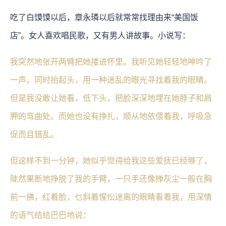
吃了白馍馍以后，章永璘以后就常常找理由来“美国饭
店”。女人喜欢唱民歌，又有男人讲故事。小说写：
我突然地张开两臂把她搂进怀里。我听见她轻轻地呻吟了
一声，同时抬起头，用一种迷乱的眼光寻找着我的眼睛。
但是我没敢让她看，低下头，把脸深深地埋在她脖子和肩
胛的弯曲处。而她也没有挣扎，顺从地依偎着我，呼吸急
促而且错乱。
但这样不到一分钟，她似乎觉得给我这些爱抚已经够了，
陡然果断地挣脱了我的手臂，一只手还像掸灰尘一般在胸
前一拂，红着脸，乜斜着惺忪迷离的眼睛看着我，用深情
的语气结结巴巴地说：