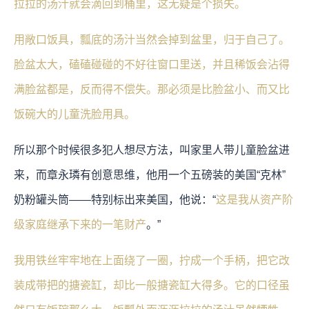
拉拉的汤汁就会滴回到桶里，这无疑是个损失。
用敞口饭具，瓢底的汤汁当然会掉到盆里，归于自己了。
脸盆太大，磕磕碰碰的不好往窗口里送，并且稀饭会沾得
满脸盆都是，反而得不偿失。那必须是比脸盆小、而又比
饭碗大的儿童洗脸用具。
所以那个时候很多犯人想尽方法，叫家里人带儿童脸盆进
来，而章永璘有创意思维，他用一个五磅装的美国“克林”
奶粉罐头筒——特别标出来美国，他说：“
这是我从资产阶
级家庭继承下来的一笔财产
。”
我用铁丝牢牢地在上面绕了一圈，拧成一个手柄，把它改
装成带把的搪瓷缸，却比一般搪瓷缸大得多。它的口径虽