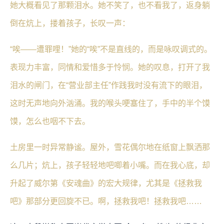
她大概看见了那颗泪水。她不笑了，也不看我了，返身躺
倒在炕上，搂着孩子，长叹一声：
“唉——遭罪哩！”她的“唉”不是直线的，而是咏叹调式的。
表现力丰富，同情和爱惜多于怜悯。她的叹息，打开了我
泪水的闸门，在“营业部主任”作践我时没有流下的眼泪，
这时无声地向外汹涌。我的喉头哽塞住了，手中的半个馍
馍，怎么也咽不下去。
土房里一时异常静谧。屋外，雪花偶尔地在纸窗上飘洒那
么几片；炕上，孩子轻轻地吧唧着小嘴。而在我心底，却
升起了威尔第《安魂曲》的宏大规律，尤其是《拯救我
吧》那部分更回旋不已。啊，拯救我吧！拯救我吧……