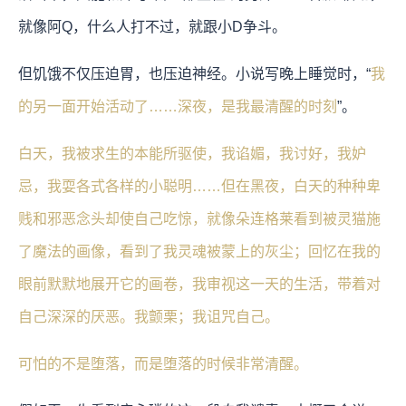
就像阿Q，什么人打不过，就跟小D争斗。
但饥饿不仅压迫胃，也压迫神经。小说写晚上睡觉时，“
我
的另一面开始活动了……深夜，是我最清醒的时刻
”。
白天，我被求生的本能所驱使，我谄媚，我讨好，我妒
忌，我耍各式各样的小聪明……但在黑夜，白天的种种卑
贱和邪恶念头却使自己吃惊，就像朵连格莱看到被灵猫施
了魔法的画像，看到了我灵魂被蒙上的灰尘；回忆在我的
眼前默默地展开它的画卷，我审视这一天的生活，带着对
自己深深的厌恶。我颤栗；我诅咒自己。
可怕的不是堕落，而是堕落的时候非常清醒。