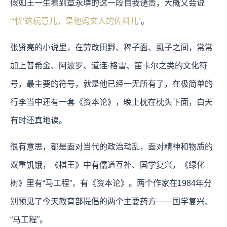
假如王一生看到章永璘的这一段自我谴责，大概又会说
“‘忧’这玩意儿，是他妈文人的佐料儿”
。
张贤亮的小说里，在劳改田野、稗子面、虱子之间，常常
加上普希金、阿波罗、道连·格雷、笛卡尔之类的文化符
号，最主要的符号，就是他已经一无所有了，在极简单的
行李当中还有一套《资本论》，晚上枕在枕头下面，白天
有时还真地读。
很有意思，都是面对当代的政治动乱，面对精神和物质的
双重饥饿，《棋王》中有儒道互补、国学复兴，《绿化
树》里有“马工程”，有《资本论》。两个作家在1984年分
别预见了今天教育部提倡的两个主要药方——国学复兴、
“马工程”。