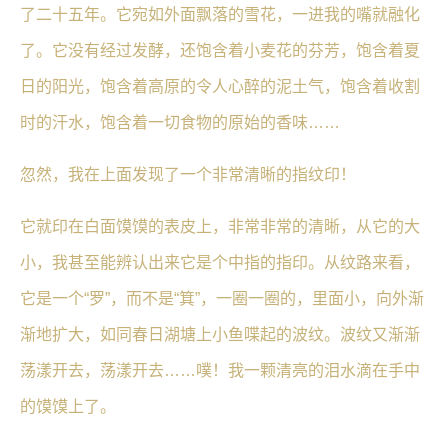
了二十五年。它宛如外面飘落的雪花，一进我的嘴就融化
了。它没有经过发酵，还饱含着小麦花的芬芳，饱含着夏
日的阳光，饱含着高原的令人心醉的泥土气，饱含着收割
时的汗水，饱含着一切食物的原始的香味……
忽然，我在上面发现了一个非常清晰的指纹印！
它就印在白面馍馍的表皮上，非常非常的清晰，从它的大
小，我甚至能辨认出来它是个中指的指印。从纹路来看，
它是一个“罗”，而不是“箕”，一圈一圈的，里面小，向外渐
渐地扩大，如同春日湖塘上小鱼喋起的波纹。波纹又渐渐
荡漾开去，荡漾开去……噗！我一颗清亮的泪水滴在手中
的馍馍上了。