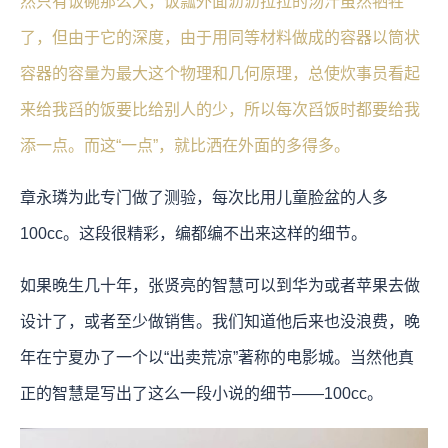
然只有饭碗那么大，饭瓢外面沥沥拉拉的汤汁虽然牺牲
了，但由于它的深度，由于用同等材料做成的容器以筒状
容器的容量为最大这个物理和几何原理，总使炊事员看起
来给我舀的饭要比给别人的少，所以每次舀饭时都要给我
添一点。而这“一点”，就比洒在外面的多得多。
章永璘为此专门做了测验，每次比用儿童脸盆的人多
100cc。这段很精彩，编都编不出来这样的细节。
如果晚生几十年，张贤亮的智慧可以到华为或者苹果去做
设计了，或者至少做销售。我们知道他后来也没浪费，晚
年在宁夏办了一个以“出卖荒凉”著称的电影城。当然他真
正的智慧是写出了这么一段小说的细节——100cc。