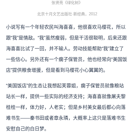
张贤亮《绿化树》
北京十月文艺出版社·新经典，2012
小说写有一个年轻农民叫海喜喜，他很喜欢马缨花，所以
跟“我”是情敌。“我”虽然瘦弱，但是干活很聪明，后来还跟
海喜喜比试了一回，并不输人。劳动技能帮助“我”建立了
一些信心。另外还有一个瘸子保管员，他也经常向“美国饭
店”提供粮食增援，但是看到马缨花小心翼翼的。
“美国饭店”的生态让我想起芙蓉姐，瘸子保管员就像粮站
站长一样，提供一些实际的经济支持；海喜喜就像屠夫黎
桂桂一样，体力好，人老实；但是乡村美女最后都心向落
难书生——秦书田或者章永璘，大概率上这只是落难书生
安慰自己的白日梦。