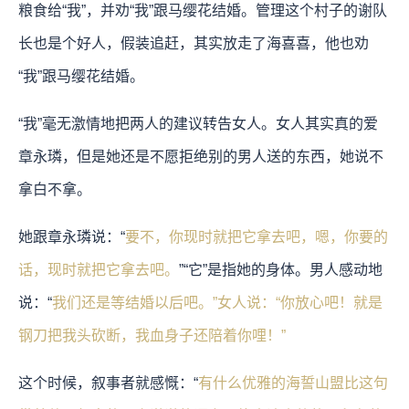
粮食给“我”，并劝“我”跟马缨花结婚。管理这个村子的谢队
长也是个好人，假装追赶，其实放走了海喜喜，他也劝
“我”跟马缨花结婚。
“我”毫无激情地把两人的建议转告女人。女人其实真的爱
章永璘，但是她还是不愿拒绝别的男人送的东西，她说不
拿白不拿。
她跟章永璘说：“
要不，你现时就把它拿去吧，嗯，你要的
话，现时就把它拿去吧。
”“它”是指她的身体。男人感动地
说：“
我们还是等结婚以后吧。”女人说：“
你放心吧！就是
钢刀把我头砍断，我血身子还陪着你哩！
”
这个时候，叙事者就感慨：“
有什么优雅的海誓山盟比这句