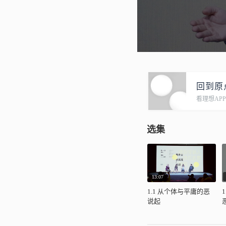
回到原
看理想AP
选集
13:07
1.1 从个体与平庸的恶
说起