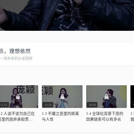
点，理想依然
P一周年系列沙龙视频
11:11
22:26
18:58
1.2 人该不该为自己在
1.3 平庸之恶里的距离
1.4 全球化背景下恶的
1
恶里的放弃承担责
与人性
因果链条可以有多长
任？
帝