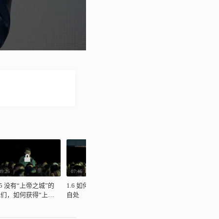
09:26
07:46
05:32
1
.5 没有“上帝之城”的
1.6 如何在恶的体制中
1.7 如何警惕人的群体
2
我们，如何获得“上
自处
性
滚
”的力量