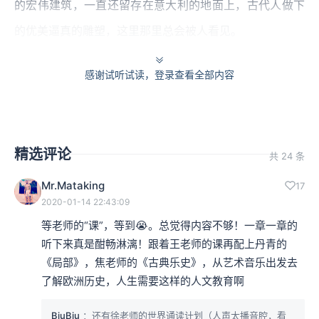
的宏伟建筑，一直还留存在意大利的地面上，古代人做下
的优美逼真的雕塑，这里那里总会被人看见。
就如19世纪西方最重要的文艺复兴研究者布克哈特指出的
感谢试听试读，登录查看全部内容
那样，意大利文艺复兴所以能形成，得益于过去传统的在
场，“在蛮族入侵的滚滚洪流消沉之后，古典文化最初在造
型艺术方面产生了影响。”这里顺便推荐一下布克哈特的这
精选评论
共 24 条
本书，名字叫《意大利文艺复兴时期的文化》，有中译
Mr.Mataking
17
本。
2020-01-14 22:43:09
等老师的“课”，等到😭。总觉得内容不够！一章一章的
而他说的“古典文化最初在造型艺术方面产生了影响”，的
听下来真是酣畅淋漓！跟着王老师的课再配上丹青的
确被一个意大利画家鲜明呈现出来，这个人就是画家乔
《局部》，焦老师的《古典乐史》，从艺术音乐出发去
了解欧洲历史，人生需要这样的人文教育啊
托。乔托这个人，生于公元1267年， 逝于1337年，活了
有70岁，属于13世纪到14世纪的人，那时中世纪还没有结
BiuBiu
：还有徐老师的世界通读计划（人声太播音腔，看