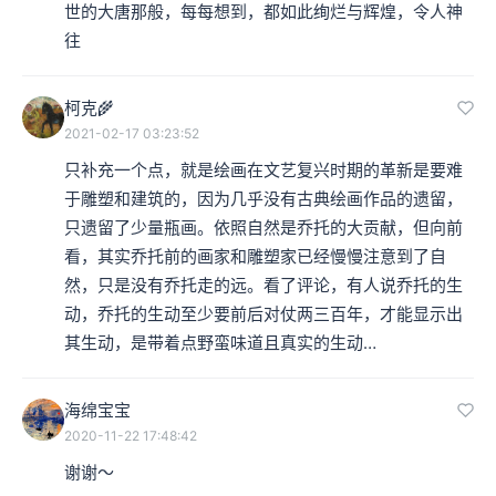
世的大唐那般，每每想到，都如此绚烂与辉煌，令人神
往
柯克🌾
2021-02-17 03:23:52
只补充一个点，就是绘画在文艺复兴时期的革新是要难
于雕塑和建筑的，因为几乎没有古典绘画作品的遗留，
只遗留了少量瓶画。依照自然是乔托的大贡献，但向前
看，其实乔托前的画家和雕塑家已经慢慢注意到了自
然，只是没有乔托走的远。看了评论，有人说乔托的生
动，乔托的生动至少要前后对仗两三百年，才能显示出
其生动，是带着点野蛮味道且真实的生动…
海绵宝宝
2020-11-22 17:48:42
谢谢～