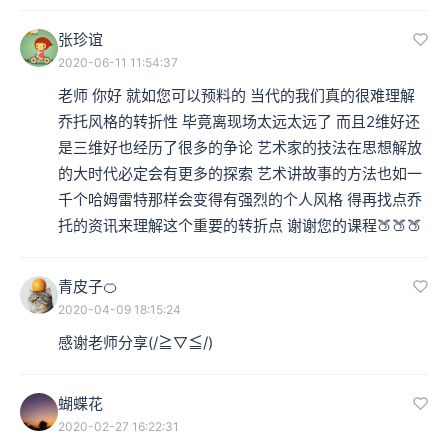
张珍谊
2020-06-11 11:54:37
老师 你好 就如您可以预料的 当代的我们真的很难理解
乔托风格的转折性 毕竟离现场太远太远了 而且2维好还
是三维好也经历了很多的争论 艺术家的技法在思想解放
的大时代必定会有更多的探索 艺术讲故事的方法也如一
千个哈姆雷特那样会变得有强烈的个人风格 得再找点乔
托的资讯来理解这个重要的转折点 谢谢您的课程🍑🍑🍑
青皮子🍊
2020-04-09 18:15:24
感谢老师分享(/≧▽≦/)
蝴蝶花
2020-02-27 16:22:31