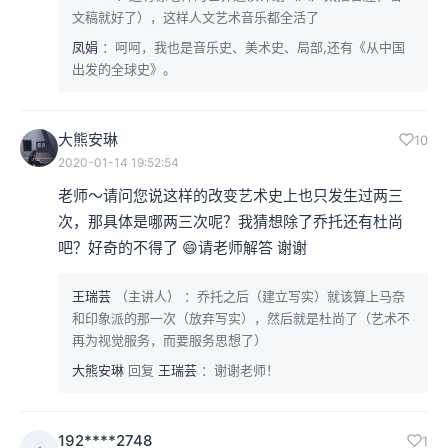
文稿就好了），这样人文艺术音乐都全活了
束。
凤娟
：呵呵，我也是音乐史、美术史、局部,还有《从中国
出发的全球史》。
本集编辑：hyl、exciting
大熊安琳
10
2020-01-14 19:52:54
老师～请问您说这样的改变艺术史上也只发生过两三
次，那具体是哪两三次呢？我猜想除了乔托还有杜尚
吧？好奇的不得了 😄请老师解答 谢谢
王瑞芸
（主讲人）
：乔托之后（建立写实）就该算上马奈
和印象派的那一次（放弃写实），然后就是杜尚了（艺术不
再为视觉服务，而要服务思想了）
大熊安琳
回复
王瑞芸
：谢谢老师！
192****2748
1