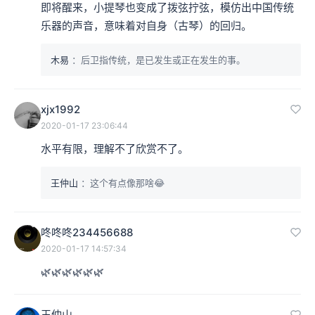
即将醒来，小提琴也变成了拨弦拧弦，模仿出中国传统
乐器的声音，意味着对自身（古琴）的回归。
木易
：后卫指传统，是已发生或正在发生的事。
xjx1992
2020-01-17 23:06:44
水平有限，理解不了欣赏不了。
王仲山
：这个有点像那啥😂
咚咚咚234456688
2020-01-17 14:57:34
🌿🌿🌿🌿🌿🌿
王仲山