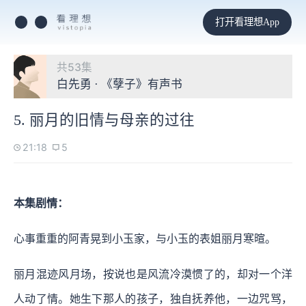
打开看理想App
共53集
白先勇 · 《孽子》有声书
5. 丽月的旧情与母亲的过往
21:18
5
本集剧情：
心事重重的阿青晃到小玉家，与小玉的表姐丽月寒暄。
丽月混迹风月场，按说也是风流冷漠惯了的，却对一个洋
人动了情。她生下那人的孩子，独自抚养他，一边咒骂，