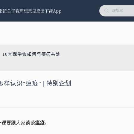
书馆
关于看理想
意见反馈
下载App
：10堂课学会如何与疾病共处
样认识“瘟疫” | 特别企划
这一课要跟大家谈谈
瘟疫
。