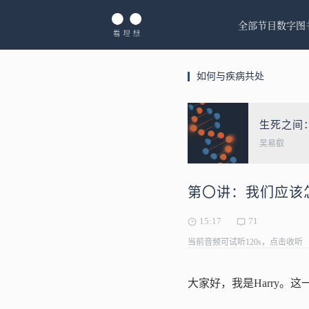
全部节目
数字图
如何与疾病共处
生死之间
吴易叡
第〇讲：我们应该怎
15:17
71
当前音频可试听120s，点击收听
大家好，我是Harry。