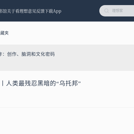
书馆
关于看理想
意见反馈
下载App
收藏夹
炸：创作、脑洞和文化密码
）丨人类最残忍黑暗的“乌托邦”