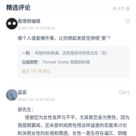
精选评论
共 572 条
看理想编辑
2020-02-19 20:06:42
哪个人或者哪件事，让你想起来就觉得很“美”？
一狗
：年轻时的杨澜，还有我初中的班主任（女）
白银原野
：Forrest Gump 奔跑的时候
展开 177 条评论
霖霏
412
2020-02-19 21:40:23
梁先生：

      感谢您为女性发声与不平，尤其是您身为男性。因为
我孤陋寡闻，还未曾听闻男性用这样诚恳的态度来讨论
和关照女性的处境和情感。女性一直生存在逼仄、阴暗