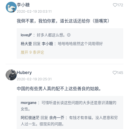
李小糖
172
2020-02-19 20:03:11
我倒不累，我怕你累，道长这话还给你（捂嘴笑）
love🌾
：好多人都这么想。😊
杨大壹
回复
李小糖
：哈哈哈哈居然这个词用得好
展开 9 条评论
Hubery
145
2020-02-19 20:25:31
中国的有些男人真的配不上这些善良的姑娘。
morgane
：可惜听道长谈这些问题的大多还是意识清醒的
女性。
阿红很迷茫
回复
余舟一芥
：有钱才有幸福，没人愿意和穷
人过一生。很现实的问题。