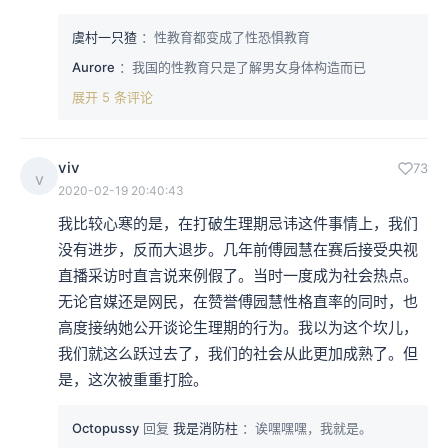
虞村一只猹
：性教育都变成了性恐惧教育
Aurore
：我国的性教育只是了解男女身体构造而已
展开 5 条评论
viv
73
v
2020-02-19 20:40:43
我比较心寒的是，在打破生理期忌讳这件事情上，我们
没有进步，反而大退步。几年前傅园慧在赛后接受央视
直播采访时直言说来例假了。当时一度成为社会热点。
无论官媒还是网民，在赞誉傅园慧性格直率的同时，也
高度接纳她公开谈论生理期的行为。我以为这个坎儿，
我们就这么跃过去了，我们的社会从此更加成熟了。但
是，这次被重重打脸。
Octopussy
回复
我是消防柱
：诶嘿嘿嘿，我就是。