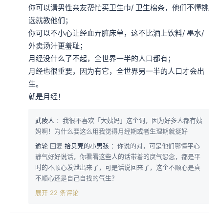
你可以请男性亲友帮忙买卫生巾/ 卫生棉条，他们不懂挑
选就教他们；

你可以不小心让经血弄脏床单，这不比洒上饮料/ 墨水/ 
外卖汤汁更羞耻；

月经没什么了不起，全世界一半的人口都有；

月经也很重要，因为有它，全世界另一半的人口才会出
生。

就是月经！
武陵人
：我很不喜欢「大姨妈」这个词，因为好多人都有姨
妈啊！为什么要这么用我觉得月经期或者生理期就挺好
逾轮
回复
拾贝壳的小男孩
：你说的对，可是他们哪懂平心
静气好好说话，你看看这些人的话带着的戾气怨念，都是平
时的不顺心发泄出来了，可是话说回来了，这个不顺心是真
不顺心还是自己自找的气生？
展开 22 条评论