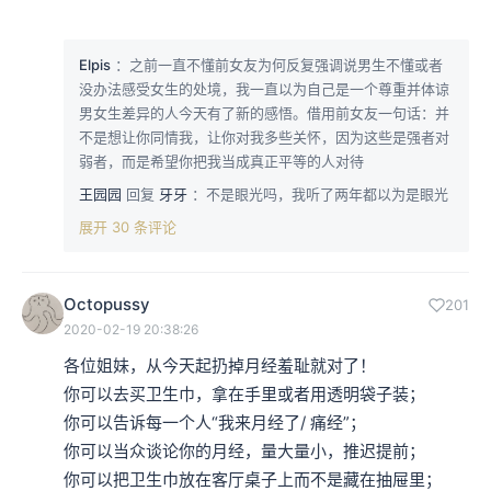
Elpis
：之前一直不懂前女友为何反复强调说男生不懂或者
没办法感受女生的处境，我一直以为自己是一个尊重并体谅
男女生差异的人今天有了新的感悟。借用前女友一句话：并
不是想让你同情我，让你对我多些关怀，因为这些是强者对
弱者，而是希望你把我当成真正平等的人对待
王园园
回复
牙牙
：不是眼光吗，我听了两年都以为是眼光
展开 30 条评论
Octopussy
201
2020-02-19 20:38:26
各位姐妹，从今天起扔掉月经羞耻就对了！

你可以去买卫生巾，拿在手里或者用透明袋子装；

你可以告诉每一个人“我来月经了/ 痛经”；

你可以当众谈论你的月经，量大量小，推迟提前；

你可以把卫生巾放在客厅桌子上而不是藏在抽屉里；
