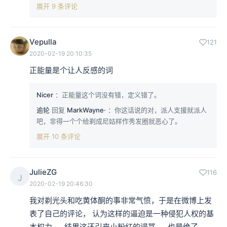
展开 9 条评论
Vepulla
121
2020-02-19 20:10:35
正能量是个让人反感的词
Nicer
：正能量这个词没有错，定义错了。
逾轮
回复
MarkWayne·
：你这话说的对，派人支援就派人
吧，非得一个个给剃成尼姑样作秀发圈就恶心了。
展开 10 条评论
JulieZG
116
J
2020-02-19 20:46:30
我对剃光头和吃黄体酮的事非常气愤，于是在微博上发
表了自己的评论， 认为这样的逼迫是一种侵犯人权的基
本权力……结果这还引来小粉红的谩骂……也是绝了