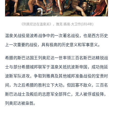
《列奥尼达在温泉关》，雅克·路易·大卫作(1814年)
温泉关战役是波希战争中的一次著名战役，也是西方历史
上一次重要的战役，具有极高的历史意义和军事意义。
希腊的斯巴达国王列奥尼达一世率领三百名斯巴达精锐战
士与部分希腊城邦联军于温泉关抵抗波斯帝国，成功拖延
波斯军队进攻，争取到雅典及其他城邦准备战役的宝贵时
间，为之后希腊的胜利立下大功。但因寡不敌众，三百名
斯巴达战士及殿后的志愿军全部阵亡，无人被俘或投降，
列奥尼达被枭首。