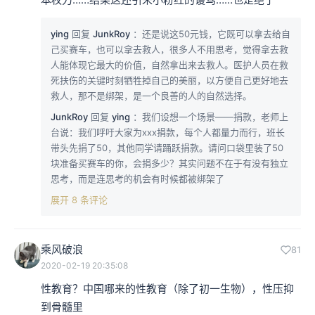
ying
回复
JunkRoy
：还是说这50元钱，它既可以拿去给自
己买赛车，也可以拿去救人，很多人不用思考，觉得拿去救
人能体现它最大的价值，自然拿出来去救人。医护人员在救
死扶伤的关键时刻牺牲掉自己的美丽，以方便自己更好地去
救人，那不是绑架，是一个良善的人的自然选择。
JunkRoy
回复
ying
：我们设想一个场景——捐款，老师上
台说：我们呼吁大家为xxx捐款，每个人都量力而行，班长
带头先捐了50，其他同学请踊跃捐款。请问口袋里装了50
块准备买赛车的你，会捐多少？其实问题不在于有没有独立
思考，而是连思考的机会有时候都被绑架了
展开 8 条评论
乘风破浪
81
2020-02-19 20:35:08
性教育？中国哪来的性教育（除了初一生物），性压抑
到骨髓里