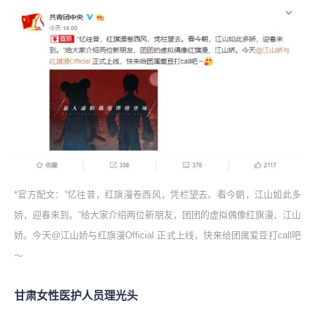
*官方配文：“忆往昔，红旗漫卷西风，凭栏望去。看今朝，江山如此多
娇，迎春来到。”给大家介绍两位新朋友，团团的虚拟偶像红旗漫、江山
娇。今天@江山娇与红旗漫Official 正式上线，快来给团属爱豆打call吧
～
甘肃女性医护人员理光头