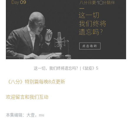
这一切，我们终将遗忘吗？|《鼠疫》5
《八分》特别篇每晚8点更新
欢迎留言和我们互动
本集编辑：大壹，mu