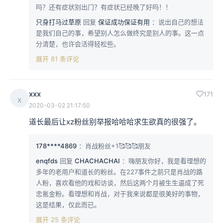
吗？还有症状别出门？有症状已经晚了好吗！！
只身打马过草原
回复
保证成功保证有用
：说出自己的想法
是我们自己的事，希望别人怎么做终究是别人的事。这一点
分清楚，也许会活得轻松些。
展开 81 条评论
xxx
171
x
2020-03-02 21:17:50
道长最后让xz粉丝别举报哈哈哈求生欲真的很强了。
178****4869
：肖战粉丝+1🥰🥰🥰朋友
enqfds
回复
CHACHACHAI
：嗨朋友你好，我是看理想的
多年的老用户和道长的粉丝。在227事件之前只是肖战的路
人粉，喜欢看他的戏和访谈，然后这两个月被生生逼成了死
忠氪金粉。看理想和肖战，对于我来说都是很美好的事物，
这是结果，仅此而已。
展开 25 条评论