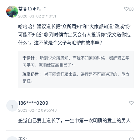
茶🍵鱼🐠柚子
68
2020-03-02 21:10:51
哈哈哈！建议道长把“众所周知”和“大家都知道”改成“你
可能不知道”😂到时候肯定又会有人投诉你“梁文道你拽
什么”。这不就是个父子与毛驴的故事吗？
李倩针
：听到说众所周知，而我不知道的时候，都赶紧去学
习学习，就顺便提高自己了～
璀璨俗世
：对于网络杠精来说，讲理是不可能讲理的，重点
是杠。
186****0209
1
2023-02-12 09:55:43
感觉自己爱上道长了，一生中第一次明确的爱上的男人
无名