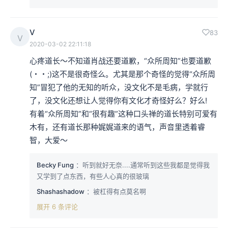
V
83
V
2020-03-02 22:11:18
心疼道长～不知道肖战还要道歉，“众所周知”也要道歉
(・・;)这不是很奇怪么。尤其是那个奇怪的觉得“众所周
知”冒犯了他的无知的听众，没文化不是毛病，学就行
了，没文化还想让人觉得你有文化才奇怪好么？好么!

有着“众所周知”和“很有趣”这种口头禅的道长特别可爱有
木有，还有道长那种娓娓道来的语气，声音里透着睿
智，大爱～
Becky Fung
：听到就好无奈....通常听到这些我都是觉得我
又学到了点东西，有些人心真的很玻璃
Shashashadow
：被杠得有点莫名啊
展开 6 条评论