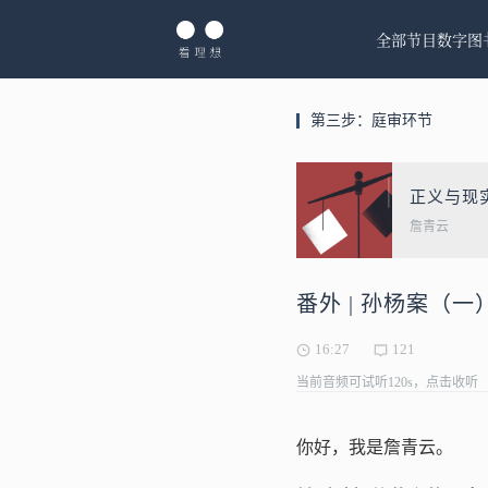
全部节目
数字图
第三步：庭审环节
正义与现
詹青云
番外 | 孙杨案（
16:27
121
当前音频可试听120s，点击收听
你好，我是詹青云。