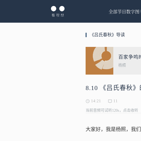
全部节目
数字图
《吕氏春秋》导读
百家争鸣
杨照
8.10 《吕氏春秋
14:21
11
当前音频可试听120s，点击收听
大家好，我是杨照，我们