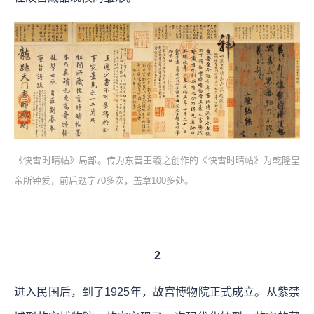
《快雪时晴帖》局部。传为东晋王羲之创作的《快雪时晴帖》为乾隆皇
帝所钟爱，前后题字70多次，盖章100多处。
2
进入民国后，到了1925年，故宫博物院正式成立。从紫禁