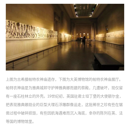
上图为古希腊帕特农神庙遗存，下图为大英博物馆的帕特农神庙展厅。
帕特农神庙是为雅典城邦守护神雅典娜而建的祭殿，几遭破坏，现仅留
有一座石柱林立的外壳。19世纪初，英国驻君士坦丁堡的大使额尔金，
把表现雅典娜勋业的巨型大理石浮雕群像运走，这批稀世之珍有些在锯
凿过程中破碎损毁，有些因航海遇难而沉入海底，幸存的陈列在英、法
等国的博物馆里。