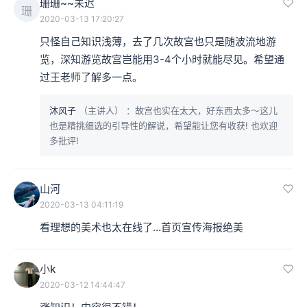
珊珊~~未迟
珊
2020-03-13 17:20:27
只怪自己知识浅薄，去了几次故宫也只是随波流地游
览，深知游览故宫岂能用3-4个小时就能尽见。希望通
过王老师了解多一点。
沐风子
（主讲人）
：故宫也实在太大，好东西太多～这儿
也是精挑细选的引导性的解说，希望能让您有收获! 也欢迎
多批评!
山河
2020-03-13 04:11:19
看理想的美术也太在线了…首页宣传海报绝美
小k
2020-03-12 14:44:47