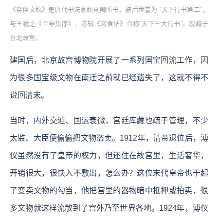
《祭侄文稿》是唐代书法家颜真卿所书，被后世誉为 “天下行书第二”，
与王羲之《兰亭集序》、苏轼《寒食帖》合称“天下三大行书”。现藏于
台北故宫。
建国后，北京故宫博物院开展了一系列国宝回流工作，因
为很多国宝级文物在南迁之前就已经遗失了，这就不得不
说回清末。
当时，内外交迫、国运衰微，宫廷库藏也疏于管理，不少
太监、大臣便偷偷把文物盗卖。1912年，清帝退位后，溥
仪虽然没有了皇帝的权力，但还住在故宫里，生活奢华，
开销很大，很快入不敷出，怎么办？这位末代皇帝也干起
了变卖文物的勾当，他把宫里的器物暗中抵押或拍卖，很
多文物就这样流散到了宫外乃至世界各地。1924年，溥仪