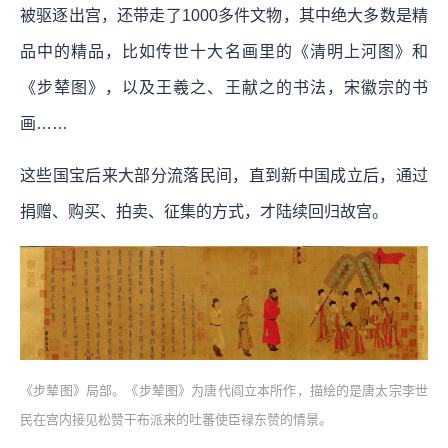
被驱逐出宫，还带走了1000多件文物，其中绝大多数是精
品中的精品，比如传世十大名画里的《清明上河图》和
《步辇图》，以及王羲之、王献之的书法，宋徽宗的书
画……
这些国宝后来大部分流落民间，直到新中国成立后，通过
捐赠、购买、拍卖、征集的方式，才陆续回归故宫。
《步辇图》局部。《步辇图》为唐代阎立本所作，描绘的是唐太宗李世
民在宫内接见松赞干布派来的吐蕃使臣禄东赞的情景。