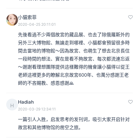
小貓索菲
2020-04-25 20:11:01
先後看過不少兩個故宮的藏品展、也去了除俄羅斯外的
另外三大博物館、無論走到哪裡、小貓都會預留很多時
間去當地的博物館～因為故宮、也萌生了想去北京長住
一段時間的想法、實在是看不夠故宮、每次都流連忘返
～謝謝看理想團隊提供這樣難得的機會讓小貓得以從王
老師這裡更多的瞭解北京故宮600年、也萬分感謝王老
師的不吝賜教、感恩感謝🙏
Hadiah
H
2020-03-29 12:34:11
一篇引人入胜，启发思考的发刊词，吸引大家开启针对
故宫和其他博物馆的凿空之旅。