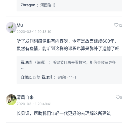
Zhragon
：河图洛书！
Mu
12
2020-03-11 20:13:10
听了发刊词感觉很有内容呀，今年是故宫建成600年，
虽然有疫情，能听到这样的课程也算是弥补了遗憾了吧
看理想
（编辑）
：听完节目再去看故宫，相信会收获更多
～
自然风
回复
看理想
：是的(=^^=)
清风自来
5
2020-03-11 20:49:41
长见识，帮助我们年轻一代更好的去理解这所建筑