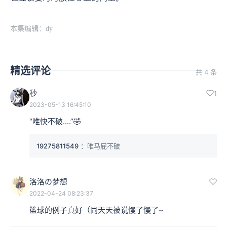
本集编辑：dy
精选评论
共 4 条
秒
1
2023-05-13 16:45:10
“唯快不破....”🤣
19275811549
：唯马屁不破
洛洛の梦想
2022-04-24 08:23:37
篮球的例子真好（同天天被说慢了慢了~