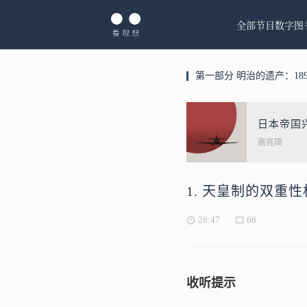
全部节目
数字图
第一部分 明治的遗产：1895
日本帝国兴
商兆琦
1. 天皇制的双重性
28:47
66
收听提示