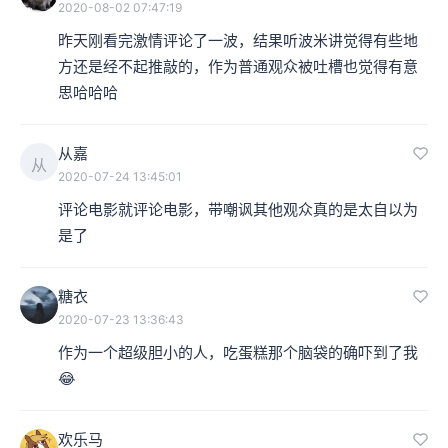
2020-08-02 07:47:19
昨天刚看完激情评论了一波，结果听波米讲觉得有些地
方还是经不起推敲的，作为普通观众被吐槽也觉得有意
思哈哈哈
从嘉
从
2020-07-24 13:45:01
评论电影就评论电影，带嘲讽其他观众真的是太自以为
是了
糖衣
2020-07-23 13:36:43
作为一个超级胆小的人，吃蛋糕那个脑袋的确吓到了我
😂
欢乐马