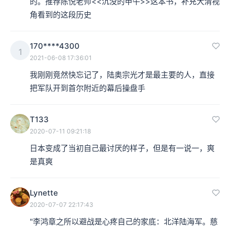
的。推荐陈悦老师<<沉没的甲午>>这本书，补充大清视
角看到的这段历史
170****4300
1
2021-06-08 17:36:01
我刚刚竟然快忘记了，陆奥宗光才是最主要的人，直接
把军队开到首尔附近的幕后操盘手
T133
2020-07-11 09:21:18
日本变成了当初自己最讨厌的样子，但是有一说一，爽
是真爽
Lynette
2020-07-07 22:17:43
"李鸿章之所以避战是心疼自己的家底：北洋陆海军。慈