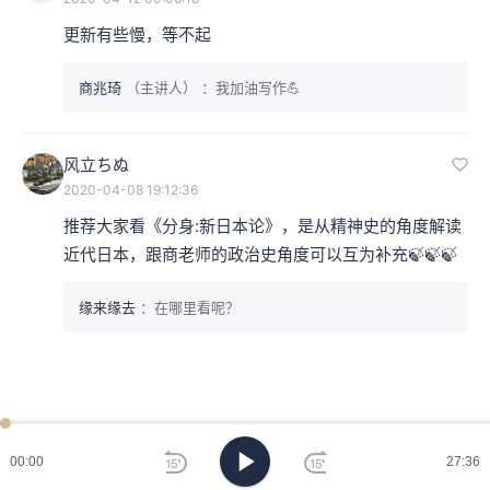
更新有些慢，等不起
商兆琦
（主讲人）
：我加油写作💪
风立ちぬ
2020-04-08 19:12:36
推荐大家看《分身:新日本论》，是从精神史的角度解读
近代日本，跟商老师的政治史角度可以互为补充🍃🍃🍃
缘来缘去
：在哪里看呢？
00:00
27:36