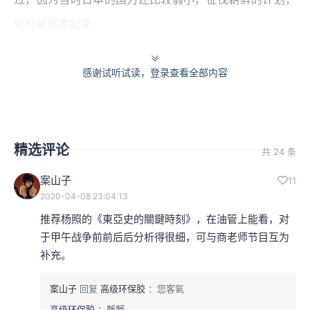
暂时被搁置起来。
后来，没过多久，日本在1874年出兵台湾，获得了清政府
感谢试听试读，登录查看全部内容
50万两白银的赔款后撤兵。又在两年之后，1876年用武力
强迫朝鲜打开国门，签订不平等条约。再过了3年，1879
年，日本又吞并了琉球，也就是今天的冲绳。朝鲜和琉球
精选评论
共 24 条
都是清政府的藩属国。日本的这一系列动作，给清政府敲
案山子
11
了警钟。清政府一再抗议，也没什么用。清政府心里想：
2020-04-08 23:04:13
丢了琉球，不能再丢了朝鲜。于是就想强化对朝鲜的控
推荐杨照的《東亞史的關鍵時刻》，在油管上能看，对
制。
于甲午战争前前后后分析得很细，可与商老师节目互为
补充。
案山子
回复
高级环保胶
：您客氣
高级环保胶
：蟹蟹