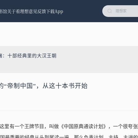
书馆
关于看理想
意见反馈
下载App
端：十部经典里的大汉王朝
的“帝制中国”，从这十本书开始
P这里有一个王牌节目，叫做《中国原典通读计划》，一个很夸张
国最重要的经典从头到尾读一遍。那么负责计划、主持，主讲的