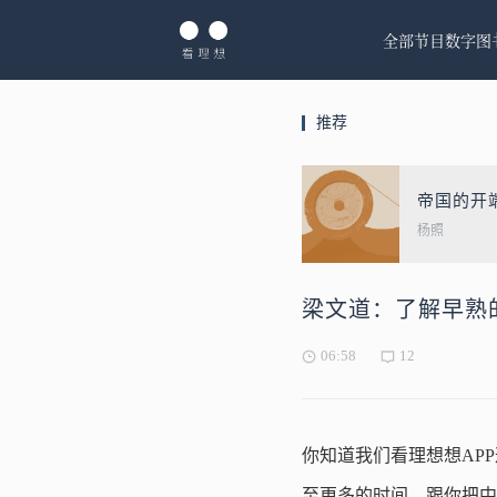
全部节目
数字图
推荐
帝国的开
杨照
梁文道：了解早熟
06:58
12
你知道我们看理想想AP
至更多的时间，跟你把中