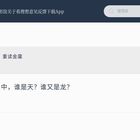
书馆
关于看理想
意见反馈
下载App
：重读金庸
》中，谁是天？谁又是龙？