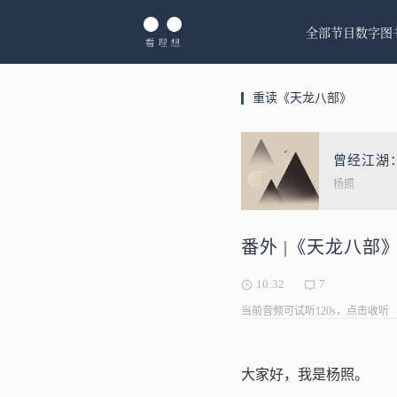
全部节目
数字图
重读《天龙八部》
曾经江湖
杨照
番外 |《天龙八部
10:32
7
当前音频可试听120s，点击收听
大家好，我是杨照。