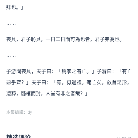
拜也。」
……
喪具，君子恥具，一日二日而可為也者，君子弗為也。
……
子游問喪具，夫子曰：「稱家之有亡。」子游曰：「有亡
惡乎齊？」夫子曰：「有，毋過禮。苟亡矣，斂首足形，
還葬，縣棺而封，人豈有非之者哉？」
本集编辑：dy
精选评论