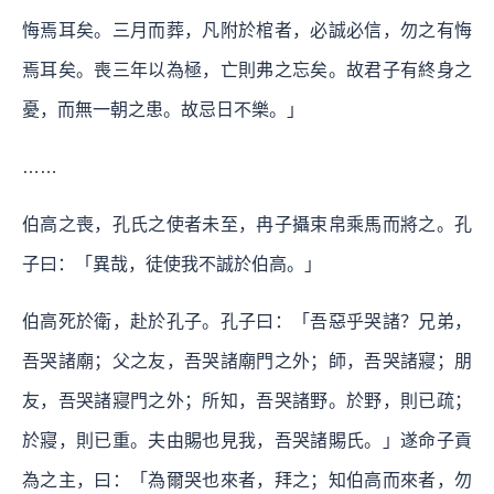
悔焉耳矣。三月而葬，凡附於棺者，必誠必信，勿之有悔
焉耳矣。喪三年以為極，亡則弗之忘矣。故君子有終身之
憂，而無一朝之患。故忌日不樂。」
……
伯高之喪，孔氏之使者未至，冉子攝束帛乘馬而將之。孔
子曰：「異哉，徒使我不誠於伯高。」
伯高死於衛，赴於孔子。孔子曰：「吾惡乎哭諸？兄弟，
吾哭諸廟；父之友，吾哭諸廟門之外；師，吾哭諸寢；朋
友，吾哭諸寢門之外；所知，吾哭諸野。於野，則已疏；
於寢，則已重。夫由賜也見我，吾哭諸賜氏。」遂命子貢
為之主，曰：「為爾哭也來者，拜之；知伯高而來者，勿