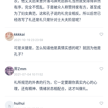
衣，他丈夫后来意外落马摔死后葬礼当然就安排得井然
有序，完全不慌乱，于是被众人称赞持家有方，甚至成
为了妇女典范，这和孔子说的礼完全相反。所以后世已
经改写了礼还是礼只是针对士大夫阶层呢？
kkkkai
2021-10-19 23:23:59
可是关键是，怎么知道他是真情实感的呢？就因为他是
孔子？
霁Zmm
2021-07-04 10:11:52
礼所规范的外表的行为，它一定要跟你真实内心的心
理，还有精神、情绪状态相配合，这才叫做礼。
huihui
h