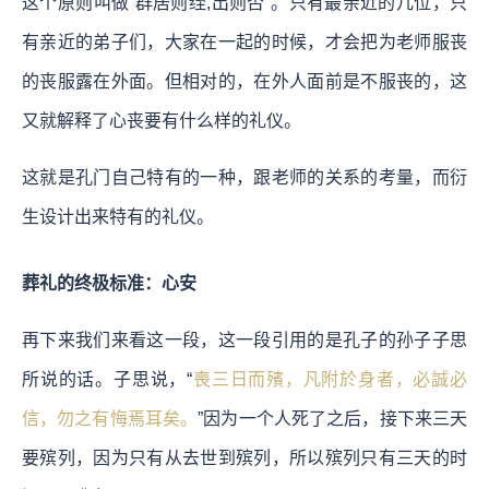
这个原则叫做“群居则绖,出则否”。只有最亲近的几位，只
有亲近的弟子们，大家在一起的时候，才会把为老师服丧
的丧服露在外面。但相对的，在外人面前是不服丧的，这
又就解释了心丧要有什么样的礼仪。
这就是孔门自己特有的一种，跟老师的关系的考量，而衍
生设计出来特有的礼仪。
葬礼的终极标准：心安
再下来我们来看这一段，这一段引用的是孔子的孙子子思
所说的话。子思说，“
喪三日而殯，凡附於身者，必誠必
信，勿之有悔焉耳矣。
”因为一个人死了之后，接下来三天
要殡列，因为只有从去世到殡列，所以殡列只有三天的时