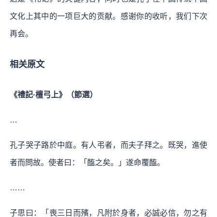
文化上其中的一项巨大的贡献。感谢你的收听，我们下次
再会。
相关原文
《禮記·檀弓上》（節選）
…
孔子哭子路於中庭。有人弔者，而夫子拜之。既哭，進使
者而問故。使者曰：「醢之矣。」遂命覆醢。
……
子思曰：「喪三日而殯，凡附於身者，必誠必信，勿之有