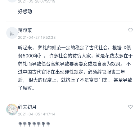
2021-05-28 07:55:19
好感动
辣包菜
辣
2021-04-27 19:52:38
听起来， 葬礼的规范一定的稳定了古代社会。根据《债
务5000年》， 许多社会的贫穷人家，就是花费太多在于
葬礼而导致债台高筑导致要卖妻女或是自卖为奴隶。 不
过中国古代官场在出现硬性规定，必须辞官服丧三年
后， 很大的程度上，就挤压了不是富贵门第。 甚至导致
了腐败。
纤夫初月
2021-04-05 14:17:14
💐💐💐💐💐💐💐