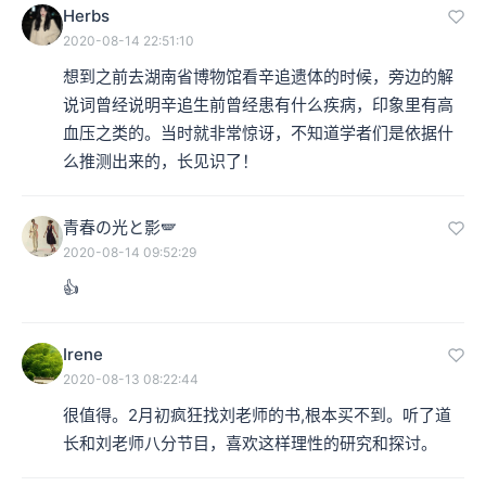
Herbs
2020-08-14 22:51:10
想到之前去湖南省博物馆看辛追遗体的时候，旁边的解
说词曾经说明辛追生前曾经患有什么疾病，印象里有高
血压之类的。当时就非常惊讶，不知道学者们是依据什
么推测出来的，长见识了！
青春の光と影🪽
2020-08-14 09:52:29
👍
Irene
2020-08-13 08:22:44
很值得。2月初疯狂找刘老师的书,根本买不到。听了道
长和刘老师八分节目，喜欢这样理性的研究和探讨。