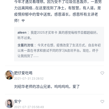
今年才遇见看理想。因为受不了垃圾信息轰炸，一直努
力远离网络…在这里找到了净土，有智慧，有人道，是
疫情抑郁中的雪中送炭。感恩道长，感恩所有主讲老
师！🌹
aileen
：我是2025才买年卡 真的感觉每档节目都超级好。
听不过来。
含蓄的流氓
：今天才在想，疫情改变了生活方式，自去年初
以来一直在寻求和尝试不同的学习&咨讯平台。现在，终于
让我找到了……
肥仔爱吃喝
2021-07-31 23:28:52
刘绍华老师的凉山兄弟，呜呜呜呜，爱了
安宁
2021-07-27 05:56:49