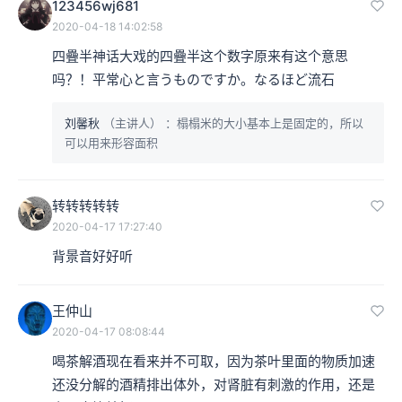
123456wj681
2020-04-18 14:02:58
四疊半神话大戏的四疊半这个数字原来有这个意思
吗？！平常心と言うものですか。なるほど流石
刘馨秋
（主讲人）
：榻榻米的大小基本上是固定的，所以
可以用来形容面积
转转转转转
2020-04-17 17:27:40
背景音好好听
王仲山
2020-04-17 08:08:44
喝茶解酒现在看来并不可取，因为茶叶里面的物质加速
还没分解的酒精排出体外，对肾脏有刺激的作用，还是