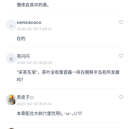
慢体会其中的美。
venicecoco
v
2020-05-16 17:39:14
在的
亮闪闪
亮
2020-04-25 18:24:20
“宋茶东渐”，茶叶没有像瓷器一样在朝鲜半岛有所发展
吗？
青皮子🍊
2020-04-18 18:21:24
本章配合大树六堡饮用(｡･ω･｡)ﾉ♡