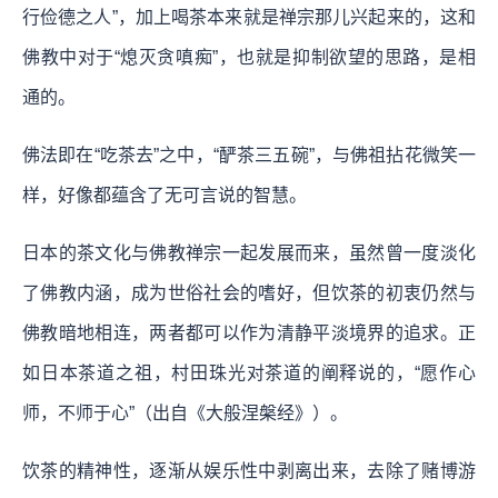
行俭德之人”，加上喝茶本来就是禅宗那儿兴起来的，这和
佛教中对于“熄灭贪嗔痴”，也就是抑制欲望的思路，是相
通的。
佛法即在“吃茶去”之中，“酽茶三五碗”，与佛祖拈花微笑一
样，好像都蕴含了无可言说的智慧。
日本的茶文化与佛教禅宗一起发展而来，虽然曾一度淡化
了佛教内涵，成为世俗社会的嗜好，但饮茶的初衷仍然与
佛教暗地相连，两者都可以作为清静平淡境界的追求。正
如日本茶道之祖，村田珠光对茶道的阐释说的，“愿作心
师，不师于心”（出自《大般涅槃经》）。
饮茶的精神性，逐渐从娱乐性中剥离出来，去除了赌博游