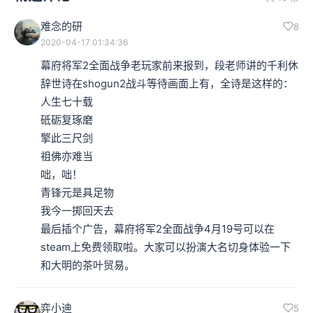
难念的研
8
2020-04-17 01:34:36
幕府将军2全面战争老玩家前来报到，段老师讲的千利休
辞世诗在shogun2战斗等待画面上有，全诗是这样的：

人生七十载

砥砺复琢磨

擎此三尺剑

祖佛亦难当

咄，咄！

青锋元是具足物

我今一掷回天去

最后插个广告，幕府将军2全面战争4月19号可以在
steam上免费领取啦。大家可以扮演大名切身体验一下
和大明的茶叶贸易。
弈小迪
5