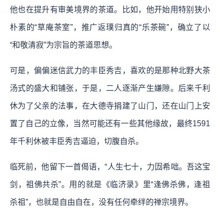
他也在提升有审美境界的茶道。比如，他开始用特别狭小
朴素的“草庵茶室”，推广返璞归真的“乐茶碗”，确立了以
“和敬清寂”为宗旨的茶道思想。
可是，偏偏迷信武力的丰臣秀吉，喜欢的是那种北野大茶
汤式的盛大和铺张，于是，二人逐渐产生嫌隙。后来千利
休为了父亲的法事，在大德寺捐建了山门，还在山门上安
置了自己的立像，当然可能还有一些其他缘故，最终1591
年千利休被丰臣秀吉逼迫，切腹自杀。
临死前，他留下一首偈语，“人生七十，力㘞希咄。吾这宝
剑，祖佛共杀”。用的就是《临济录》里“逢佛杀佛，逢祖
杀祖”，也就是自由自在，没有任何牵绊的禅宗境界。