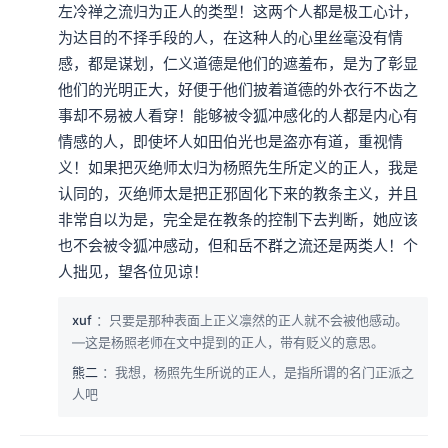
左冷禅之流归为正人的类型！这两个人都是极工心计，
为达目的不择手段的人，在这种人的心里丝毫没有情
感，都是谋划，仁义道德是他们的遮羞布，是为了彰显
他们的光明正大，好便于他们披着道德的外衣行不齿之
事却不易被人看穿！能够被令狐冲感化的人都是内心有
情感的人，即使坏人如田伯光也是盗亦有道，重视情
义！如果把灭绝师太归为杨照先生所定义的正人，我是
认同的，灭绝师太是把正邪固化下来的教条主义，并且
本集编辑：dy、天真
非常自以为是，完全是在教条的控制下去判断，她应该
也不会被令狐冲感动，但和岳不群之流还是两类人！个
人拙见，望各位见谅！
xuf
：只要是那种表面上正义凛然的正人就不会被他感动。
—这是杨照老师在文中提到的正人，带有贬义的意思。
熊二
：我想，杨照先生所说的正人，是指所谓的名门正派之
人吧