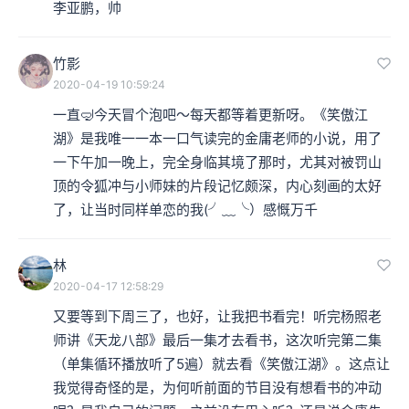
李亚鹏，帅
竹影
2020-04-19 10:59:24
一直🤿今天冒个泡吧～每天都等着更新呀。《笑傲江
湖》是我唯一一本一口气读完的金庸老师的小说，用了
一下午加一晚上，完全身临其境了那时，尤其对被罚山
顶的令狐冲与小师妹的片段记忆颇深，内心刻画的太好
了，让当时同样单恋的我(╯﹏╰）感慨万千
林
2020-04-17 12:58:29
又要等到下周三了，也好，让我把书看完！听完杨照老
师讲《天龙八部》最后一集才去看书，这次听完第二集
（单集循环播放听了5遍）就去看《笑傲江湖》。这点让
我觉得奇怪的是，为何听前面的节目没有想看书的冲动