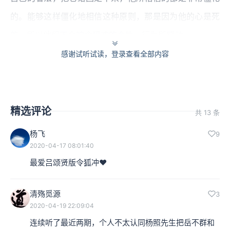
的。能够这样僵化地相信这种原则，那是因为他的心是死
的，所以他们不会被令狐冲的个性、行为所感动。
感谢试听试读，登录查看全部内容
令狐冲：与段誉相似，但比段誉更人性化
《笑傲江湖》里面写令狐冲，我前面跟大家提到了，跟
精选评论
《天龙八部》当中的段誉、萧峰都有非常密切的关系。理
共 13 条
解令狐冲的一种方式是我们可以把他视为是段誉和萧峰的
杨飞
9
2020-04-17 08:01:40
升级版或者是修正版。
最爱吕颂贤版令狐冲❤️
清殇觅源
3
2020-04-19 22:09:04
连续听了最近两期，个人不太认同杨照先生把岳不群和