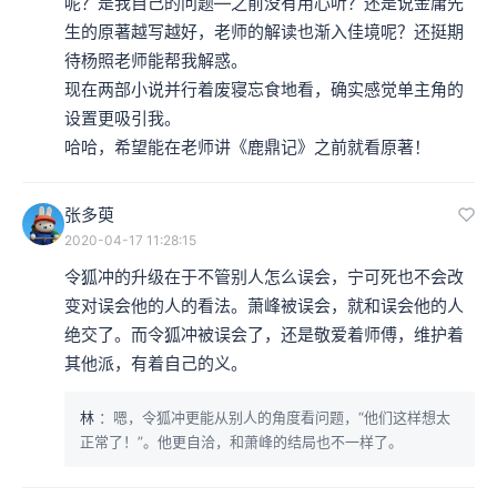
呢？是我自己的问题—之前没有用心听？还是说金庸先
生的原著越写越好，老师的解读也渐入佳境呢？还挺期
待杨照老师能帮我解惑。

现在两部小说并行着废寝忘食地看，确实感觉单主角的
设置更吸引我。

哈哈，希望能在老师讲《鹿鼎记》之前就看原著！
张多萸
2020-04-17 11:28:15
令狐冲的升级在于不管别人怎么误会，宁可死也不会改
变对误会他的人的看法。萧峰被误会，就和误会他的人
绝交了。而令狐冲被误会了，还是敬爱着师傅，维护着
其他派，有着自己的义。
林
：嗯，令狐冲更能从别人的角度看问题，“他们这样想太
正常了！”。他更自洽，和萧峰的结局也不一样了。