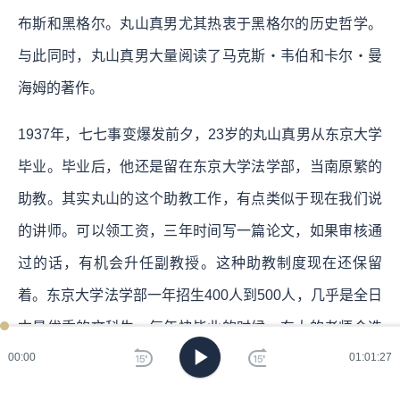
布斯和黑格尔。丸山真男尤其热衷于黑格尔的历史哲学。
与此同时，丸山真男大量阅读了马克斯・韦伯和卡尔・曼
海姆的著作。
1937年，七七事变爆发前夕，23岁的丸山真男从东京大学
毕业。毕业后，他还是留在东京大学法学部，当南原繁的
助教。其实丸山的这个助教工作，有点类似于现在我们说
的讲师。可以领工资，三年时间写一篇论文，如果审核通
过的话，有机会升任副教授。这种助教制度现在还保留
着。东京大学法学部一年招生400人到500人，几乎是全日
本最优秀的文科生。每年快毕业的时候，东大的老师会选
00:00
01:01:27
择最优秀，最有希望的学生当助教，多的时候10名，少的
时候3-4名。不用读硕士，也不用读博士，三年完成一篇论