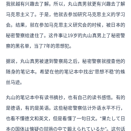
我就越有兴趣去了解。所以，丸山真男就更有兴趣去了解
马克思主义了。于是，他就去参加研究马克思主义的学习
会。结果，就在参加马克思主义研究会的时候，被日本的
秘密警察给逮住了。这件事让19岁的丸山真男上了秘密警
察的黑名单，当了7年的思想犯。
据说，丸山真男被逮到警察局之后，秘密警察就搜查他的
随身的笔记本。希望在他的笔记本中找出“思想不稳”的蛛
丝马迹。
丸山的笔记本中有读书摘抄，也有自己的读书感悟。有的
是德语，有的是英语。这些秘密警察估计外语水平不行，
也看不懂德文和英文，但是看懂了一句日文。“果たして日
本の国体は懐疑の坩堝の中で鍛えられているか”。这句话