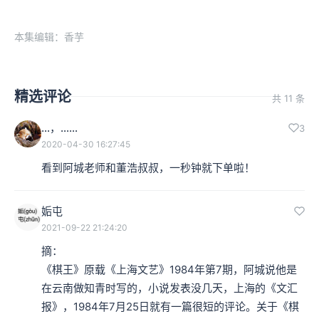
本集编辑：香芋
精选评论
共 11 条
…，……
3
2020-04-30 16:27:45
看到阿城老师和董浩叔叔，一秒钟就下单啦！
姤屯
2021-09-22 21:24:20
摘：

《棋王》原载《上海文艺》1984年第7期，阿城说他是
在云南做知青时写的，小说发表没几天，上海的《文汇
报》，1984年7月25日就有一篇很短的评论。关于《棋