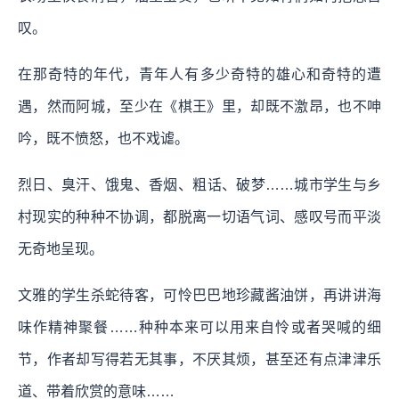
叹。
在那奇特的年代，青年人有多少奇特的雄心和奇特的遭
遇，然而阿城，至少在《棋王》里，却既不激昂，也不呻
吟，既不愤怒，也不戏谑。
烈日、臭汗、饿鬼、香烟、粗话、破梦……城市学生与乡
村现实的种种不协调，都脱离一切语气词、感叹号而平淡
无奇地呈现。
文雅的学生杀蛇待客，可怜巴巴地珍藏酱油饼，再讲讲海
味作精神聚餐……种种本来可以用来自怜或者哭喊的细
节，作者却写得若无其事，不厌其烦，甚至还有点津津乐
道、带着欣赏的意味……