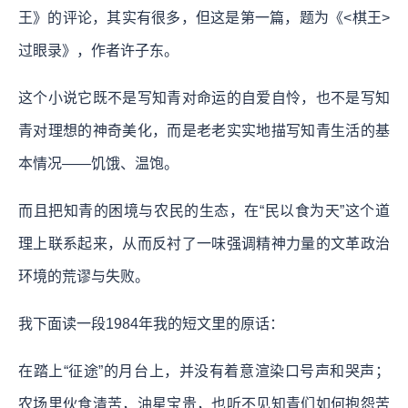
王》的评论，其实有很多，但这是第一篇，题为《<棋王>
过眼录》，作者许子东。
这个小说它既不是写知青对命运的自爱自怜，也不是写知
青对理想的神奇美化，而是老老实实地描写知青生活的基
本情况——饥饿、温饱。
而且把知青的困境与农民的生态，在“民以食为天”这个道
理上联系起来，从而反衬了一味强调精神力量的文革政治
环境的荒谬与失败。
我下面读一段1984年我的短文里的原话：
在踏上“征途”的月台上，并没有着意渲染口号声和哭声；
农场里伙食清苦，油星宝贵，也听不见知青们如何抱怨苦