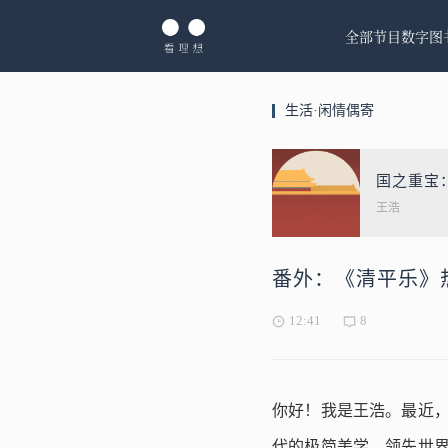
全部节目
数字图
生活·闲情偶寄
国之重宝：
王浩
番外：《清平乐》
12:41
8
你好！我是王浩。最近，
代的极简美学，领先世界