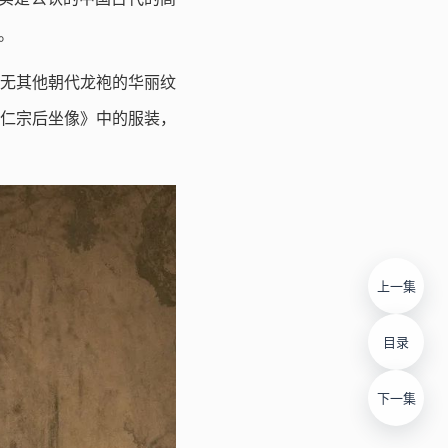
。
无其他朝代龙袍的华丽纹
仁宗后坐像》中的服装，
上一集
目录
下一集