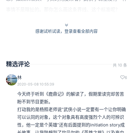
事情不是瞎扯的。那你怎么画这条界线、这个标准呢？
提一口真气，飞上绝壁，我们说这不是瞎扯；提一口真
感谢试听试读，登录查看全部内容
气，跑在高速公路上，我们说这叫做瞎扯。这是非常重要
的，不要小看这样的判断，这种判断相当程度上面，在帮
助我们决定有哪一些武侠小说比较好看、比较结实、比较
精选评论
共 10 条
严谨，又有哪一些武侠小说就是让你看不下去。
林
6
2020-05-08 10:55:39
武侠小说的读者为何追求“逃避”？
今天终于听到《鹿鼎记》的解读了，假期里读完却苦苦
盼不到节目更新。

本集编辑：dy、天真
打动我的是杨照老师说“武侠小说一定要有一个让你明确
可以认同的对象，这个对象具有高度强烈个人的可辨识
性，他一定是个英雄”还有后面提到的initiation story成
长故事，让我联想到了坎贝尔的《英雄之旅》以及高中