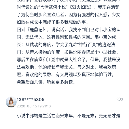
时代读过的“言情武侠小说”《烈火如歌》，我现在清楚
了为何当时那么喜欢后者，因为有强烈的代入感，少女
如歌在成长中完成了很多我想做的事。

回到《鹿鼎记》，说实话，我找不到自己对韦小宝的认
同，无法代入，这有性别和性格的原因。韦小宝的成
长：从武功的角度，学会了九难“神行百变”的逃跑法
门；从待人接物的角度，如果说丽春院是个小型社会，
那后面在庙堂和江湖中就是大社会了。但是，我就是没
法喜欢他，他的成长与我无关。与之对比，我喜欢康
熙，喜欢他的果敢、有大局观以及真正地体恤百姓。

希望后面几讲，听到更多解读。
138****5305
3
2020-08-15 19:21:16
小说中郭靖是生活在南宋末年，不是元末，张无忌才是