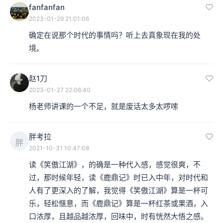
fanfanfan
2023-01-29 21:01:06
确定在说那个时代的事情吗？听上去真象现在我的处
境。
赵1刀
2023-01-27 22:06:40
杨老师讲课的一个不足，就是废话太多太啰嗦
胖考拉
胖
2021-10-31 10:47:08
读《笑傲江湖》，的确是一种代入感，感觉很爽，不
过，那时候年轻，读《鹿鼎记》时已入中年，对时代和
人有了更深入的了解，我觉得《笑傲江湖》算是一杯可
乐，轻松惬意，而《鹿鼎记》算是一杯红茶或果酒，入
口浓厚，且越品越浓厚，回味中，时有恍然大悟之感。