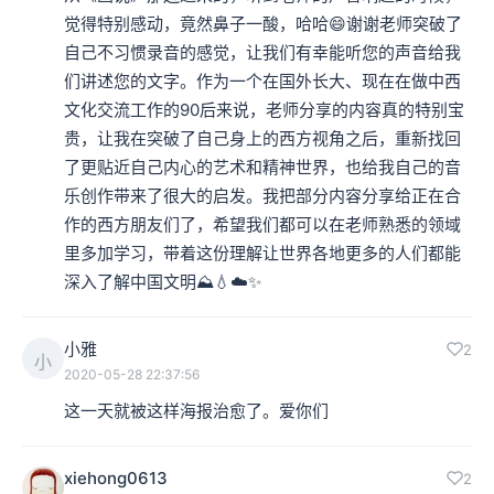
觉得特别感动，竟然鼻子一酸，哈哈😄谢谢老师突破了
自己不习惯录音的感觉，让我们有幸能听您的声音给我
们讲述您的文字。作为一个在国外长大、现在在做中西
文化交流工作的90后来说，老师分享的内容真的特别宝
贵，让我在突破了自己身上的西方视角之后，重新找回
了更贴近自己内心的艺术和精神世界，也给我自己的音
乐创作带来了很大的启发。我把部分内容分享给正在合
作的西方朋友们了，希望我们都可以在老师熟悉的领域
里多加学习，带着这份理解让世界各地更多的人们都能
深入了解中国文明⛰️💧☁️✨
小雅
2
小
2020-05-28 22:37:56
这一天就被这样海报治愈了。爱你们
xiehong0613
2