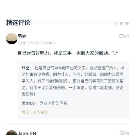
精选评论
共 61 条
韦羲
171
2020-05-29 12:02:00
自己录音好吃力，我是生手，谢谢大家的鼓励。^_^
砡璧
：还是自己的声音配自己的文字，刚好也是广西人，甚
至如果有没猜错，同为壮人，呵呵，好骄傲！而同为热爱美
学的人，有了韦老师的指引，更对自己的学习有了更深的帮
助，就像王瑞芸老师说的，一手理论，感谢韦羲老师，感谢
看理想！
涉0106
：喜欢老师的声音
展开 13 条评论
Jane_FN
28