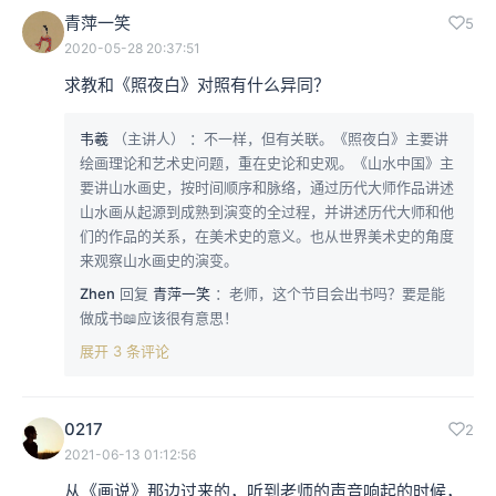
青萍一笑
5
2020-05-28 20:37:51
求教和《照夜白》对照有什么异同？
韦羲
（主讲人）
：不一样，但有关联。《照夜白》主要讲
绘画理论和艺术史问题，重在史论和史观。《山水中国》主
要讲山水画史，按时间顺序和脉络，通过历代大师作品讲述
山水画从起源到成熟到演变的全过程，并讲述历代大师和他
们的作品的关系，在美术史的意义。也从世界美术史的角度
来观察山水画史的演变。
Zhen
回复
青萍一笑
：老师，这个节目会出书吗？要是能
做成书📖应该很有意思！
展开 3 条评论
0217
2
2021-06-13 01:12:56
从《画说》那边过来的，听到老师的声音响起的时候，