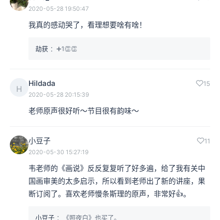
2020-05-28 19:50:47
我真的感动哭了，看理想要啥有啥！
劫获
：➕1👏👏
Hildada
15
H
2020-05-28 20:15:39
老师原声很好听～节目很有韵味～
小豆子
11
2020-05-30 15:27:19
韦老师的《画说》反反复复听了好多遍，给了我有关中
国画审美的太多启示，所以看到老师出了新的讲座，果
断订阅了。喜欢老师慢条斯理的原声，非常好👍。
小豆子
：《照夜白》也买了。