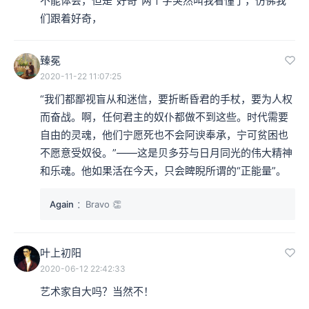
不能体会，但是“好奇”两个字突然叫我看懂了，仿佛我
们跟着好奇，
臻冕
2020-11-22 11:07:25
“我们都鄙视盲从和迷信，要折断昏君的手杖，要为人权
而奋战。啊，任何君主的奴仆都做不到这些。时代需要
自由的灵魂，他们宁愿死也不会阿谀奉承，宁可贫困也
不愿意受奴役。”——这是贝多芬与日月同光的伟大精神
和乐魂。他如果活在今天，只会睥睨所谓的“正能量”。
Again
：Bravo 👏
叶上初阳
2020-06-12 22:42:33
艺术家自大吗？当然不！