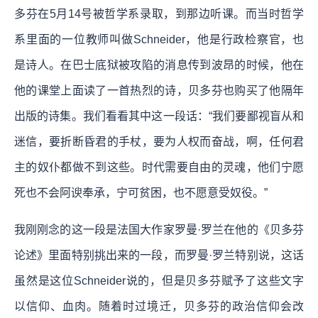
多芬在5月14号被哲学系录取，到那边听课。而当时哲学
系里面的一位教师叫做Schneider，他是行政检察官，也
是诗人。在巴士底狱被攻陷的消息传到波昂的时候，他在
他的课堂上面读了一首热烈的诗，贝多芬也购买了他隔年
出版的诗集。我们看看其中这一段话：“我们要鄙视盲从和
迷信，要折断昏君的手杖，要为人权而奋战，啊，任何君
主的奴仆都做不到这些。时代需要自由的灵魂，他们宁愿
死也不会阿谀奉承，宁可贫困，也不愿意受奴役。”
我刚刚念的这一段是法国大作家罗曼·罗兰在他的《贝多芬
论述》里面特别挑出来的一段，而罗曼·罗兰特别说，这话
虽然是这位Schneider说的，但是贝多芬赋予了这些文字
以信仰、血肉。随着时过境迁，贝多芬的政治信仰会改