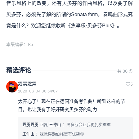
音乐风格上的改变，还有贝多芬的作曲风格，以及要了解
贝多芬，必须先了解的所谓的Sonata form，奏鸣曲形式究
竟是什么？欢迎您继续收听《焦享乐·贝多芬Plus》。
本集编辑：Ro
精选评论
共 30 条
霹雳霹雳
5
2020-06-04 00:54:07
太开心了！现在正在德国准备考作曲！听到这样的节
目，也让我有了好好研究贝多芬的动力
霹雳霹雳
回复
王仲山
：贝多芬会让我更扎实🙈🙈
王仲山
：我觉得勋伯格更有优势🌝