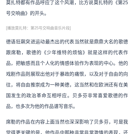
莫扎特都有作品呼应了这个风潮，比方说莫扎特的《第25
号交响曲》的开头。
[播放莫扎特：第25号交响曲音乐片段]
德语狂飙突进运动最杰出的代表当然就是鼎鼎大名的歌德
跟席勒，歌德的《少年维特的烦恼》就是这样的代表作
品，把敏感而且个人化的情感体验作为表现的中心。他的
戏剧作品则展现出他对于暴政的痛恨，以及对于自由的向
往，将自由推崇成为一种美德，这当然和在欧洲还有在美
国发生的政治革命互相呼应。贝多芬非常喜爱歌德的作
品，也多次为他的作品谱写音乐。
席勒的作品在内容上面当然也深深影响了贝多芬，可是我
觉得更关键的是，他作品中那种非常非常激情的表现，还