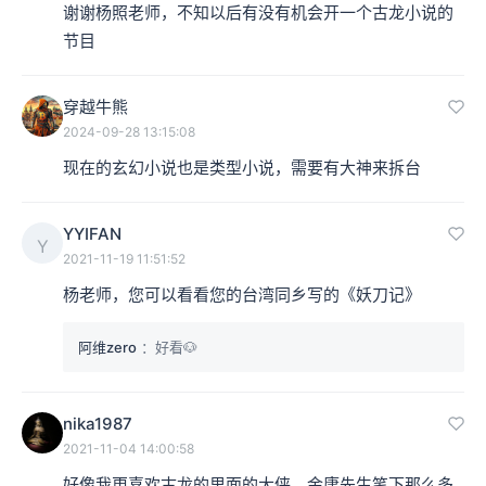
谢谢杨照老师，不知以后有没有机会开一个古龙小说的
盛，向《岳传》里讨来一位杨再兴，权充郭靖、杨康的先
节目
人”
。我不知道多少的听众、多少的读者知道郭盛跟杨再兴
穿越牛熊
这两个人原来是有来历的。
2024-09-28 13:15:08
现在的玄幻小说也是类型小说，需要有大神来拆台
我们继续读下去，大春说：
“至于《书剑恩仇录》里的乾
隆、兆惠，《碧血剑》里的袁崇焕，《射雕英雄传》里的
YYIFAN
Y
铁木真父子和丘处机，《倚天屠龙记》里的张三丰，《天
2021-11-19 11:51:52
龙八部》里的鸠摩智……以迄于《鹿鼎记》中的康熙，等
杨老师，您可以看看您的台湾同乡写的《妖刀记》
等，无一不是扩大这系谱领域的棋子。”
因为这些都是历史
阿维zero
：好看🐶
人物。
接下来对照古龙。古龙呢？古龙却是大开大阖，索性抛开
nika1987
2021-11-04 14:00:58
了那套传统江湖系谱，来写作他主要的武侠杰作。
好像我更喜欢古龙的里面的大侠，金庸先生笔下那么多