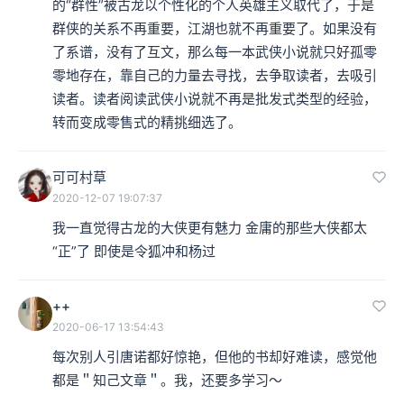
的“群性”被古龙以个性化的个人英雄主义取代了，于是
群侠的关系不再重要，江湖也就不再重要了。如果没有
了系谱，没有了互文，那么每一本武侠小说就只好孤零
零地存在，靠自己的力量去寻找，去争取读者，去吸引
读者。读者阅读武侠小说就不再是批发式类型的经验，
转而变成零售式的精挑细选了。
可可村草
2020-12-07 19:07:37
我一直觉得古龙的大侠更有魅力 金庸的那些大侠都太
“正”了 即使是令狐冲和杨过
++
2020-06-17 13:54:43
每次别人引唐诺都好惊艳，但他的书却好难读，感觉他
都是＂知己文章＂。我，还要多学习～