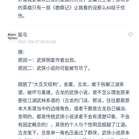
的英雄只有一部《鹿鼎记》让我看的没那么纠结于忧
本集编辑：dy、天真
伤。
姤屯
2021-09-27 06:22:40
摘：

原因一：武侠明星作者出现。

原因二：武侠小说的可能被写尽了。

跳脱了“大互文结构”，金庸，古龙，敢于拆解江湖系
谱，破坏与重建。古龙的武侠小说，是不怎么理会原来
那些江湖武林系谱的（古龙的门派、帮派，往往都是原
本大系谱当中的边缘角色，或者干脆是古龙自己编派、
发明的，都是传统武侠小说读者不会有清楚印象、不会
有固定概念的），其侠的个人与个性明显超越了江湖。
古龙笔下，总是单一角色压盖过了群侠，武侠小说原本