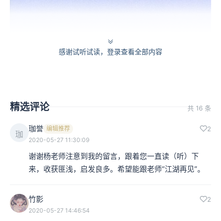
感谢试听试读，登录查看全部内容
张大春《小说稗类》，广西师范大学出版社
这篇文章原来是写古龙的，不过讲到了武侠小说的一个非
精选评论
共 16 条
常重要的背景跟基础，那就是武侠建立在武林上，而武林
珈誉
编辑推荐
2
是非常庞杂的一套江湖系谱。
珈
2020-05-27 11:30:09
谢谢杨老师注意到我的留言，跟着您一直读（听）下
面对庞大的江湖系谱，金庸和古龙的态度策略大不相同。
来，收获匪浅，启发良多。希望能跟老师“江湖再见”。
金庸的策略是将历史人物写入江湖系谱当中，让历史世界
与武侠世界产生直接的联系，由历史来扩大系谱。
竹影
2
2020-05-27 14:46:54
张大春说：金庸
“……向《水浒传》里讨来一位赛仁贵郭