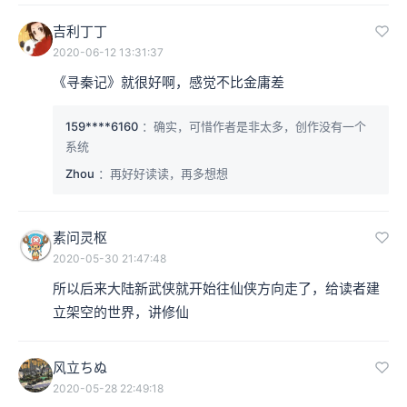
吉利丁丁
2020-06-12 13:31:37
《寻秦记》就很好啊，感觉不比金庸差
159****6160
：确实，可惜作者是非太多，创作没有一个
系统
Zhou
：再好好读读，再多想想
素问灵枢
2020-05-30 21:47:48
所以后来大陆新武侠就开始往仙侠方向走了，给读者建
立架空的世界，讲修仙
风立ちぬ
2020-05-28 22:49:18