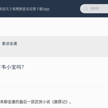
书馆
关于看理想
意见反馈
下载App
：重读金庸
没有韦小宝吗？
来聊金庸的最后一部武侠小说《鹿鼎记》。