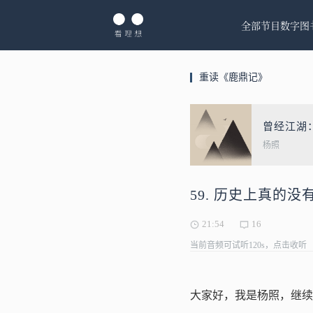
全部节目
数字图
重读《鹿鼎记》
曾经江湖
杨照
59. 历史上真的
21:54
16
当前音频可试听120s，点击收听
大家好，我是杨照，继续