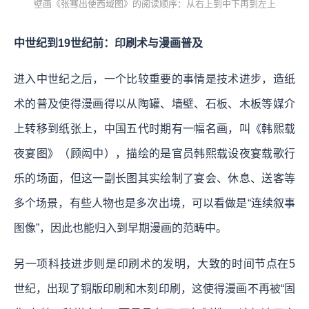
壁画《张骞出使西域图》的阅读顺序：从右上到中下再到左上
中世纪到19世纪前：印刷术与漫画普及
进入中世纪之后，一个比较重要的事情是技术进步，造纸
术的普及使得漫画得以从陶罐、墙壁、石板、木板等媒介
上转移到纸张上，中国五代时期有一幅名画，叫《韩熙载
夜宴图》（顾闳中），描绘的是官员韩熙载设夜宴载歌行
乐的场面，但这一副长图其实绘制了宴会、休息、送客等
多个场景，有些人物也是多次出境，可以看做是“连续叙事
图像”，因此也能归入到早期漫画的范畴中。
另一项科技进步则是印刷术的发明，大致的时间节点在5
世纪，出现了铜版印刷和木刻印刷，这使得漫画不再被“固