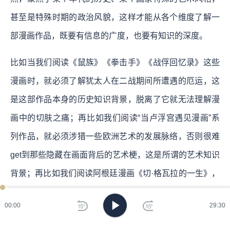
甚至是特殊时期的政治风貌，这样才能从各个维度了解一
部漫画作品，既要有信息的广度，也要有知识的深度。
比如当我们阅读《鼠族》《拳击手》《战俘回忆录》这些
漫画时，就必须了解犹太人在二战期间所遭遇的厄运，这
是这部作品本身的历史知识背景，脱离了它就无法理解漫
画中的切肤之痛；再比如我们阅读“当卢浮宫遇见漫画”系
列作品，就必须涉猎一些欧洲艺术的发展脉络，否则很难
get到那些隐藏在画面背后的艺术梗，这是所谓的艺术知识
背景；再比如我们阅读阿根廷漫画《切·格瓦拉的一生》，
就必须对阿根廷独裁统治有足够的了解，否则我们永远都
00:00
29:30
不会了解这部作品的作者，为什么会因为这部作品而惨遭
军政府陷害。