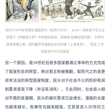
创刊于1876年的德文漫画周刊《帕克PUCK》，puck一词来自于莎士比
亚笔下《仲夏夜之梦》中的精灵帕克，用来指“幼稚的恶作剧”，引申为
诙谐滑稽之意，国内最早的漫画杂志也叫做《上海泼克》，“泼克”二字
就是对PUCK的音译
另一个原因，是19世纪后很多国家都通过革命的方式完成
了国家形态的转型，绝对君主制被推翻，取而代之的是更
讲求法治的新型国家制度，民众对于社会不公的贬抑和讽
刺需求逐渐下降（并没有消失），于此同时，社会进入相
对平稳的发展期，民众的娱乐需求日益增长，漫画的长度
也越来越长，叙事性也越来越强，尤其是进入20世纪之