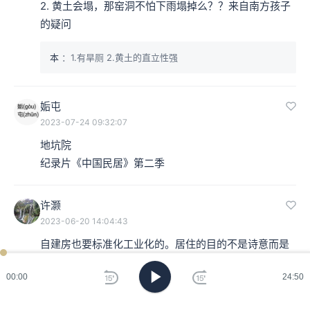
2. 黄土会塌，那窑洞不怕下雨塌掉么？？来自南方孩子
的疑问
本
：1.有旱厕 2.黄土的直立性强
姤屯
2023-07-24 09:32:07
地坑院

纪录片《中国民居》第二季
许灏
2023-06-20 14:04:43
自建房也要标准化工业化的。居住的目的不是诗意而是
生存。穴地而居的最大问题就是没办法低成本三通。房
00:00
24:50
车更浪漫，可在国内找个厕所都被人鄙视