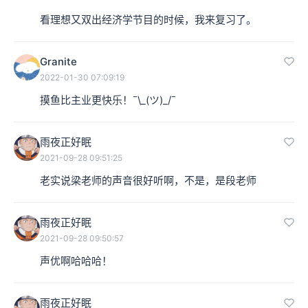
看理想又双出经济学节目的时候，我来复习了。
Granite
2022-01-30 07:09:19
摸鱼比主业更快乐！¯\_(ツ)_/¯
雨夜正好眠
2021-09-28 09:51:25
老实说梁老师的声音很好听啊，不是，是段老师
雨夜正好眠
2021-09-28 09:50:57
声优啊哈哈哈！
雨夜正好眠