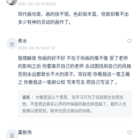
2021-02-03 01:09:23
现代画也是，画的技不错，色彩挺丰富，但是却看不出
多少有神的灵动的画作了。
煮水
煮
2020-09-15 14:57:10
我理解是 你画的好不好 不在于你画的像不像 受了老师
的影响之后 你要离开自己的老师 去试图找到自己的风格 
否则永远都是长不大的孩子。现在呢 你看我这一笔王羲
之 你看我这一笔柳公权 写来写去 把自己写没了 。
逾轮
：大概是这么个意思，当学习只为了炫技顾左右而言
他，不是表达真实心声的时候画的画也就扭曲了，看的人也
就难以感受到，除非也受过类似的训练。
董新伟
董