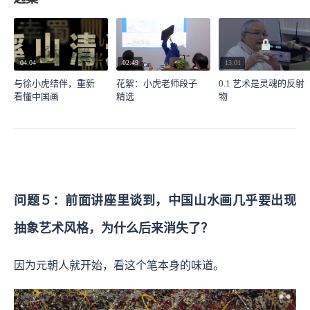
04:04
02:49
13:01
与徐小虎结伴，重新
花絮：小虎老师段子
0.1 艺术是灵魂的反射
看懂中国画
精选
物
问题５：前面讲座里谈到，中国山水画几乎要出现
抽象艺术风格，为什么后来消失了？
因为元朝人就开始，看这个笔本身的味道。