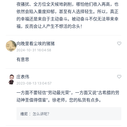
夜骚扰、全方位全天候地剥削，哪怕他们收入再高，也
依然会陷入重度抑郁，甚至有人选择轻生。所以，真正
的幸福还是来自于主动奋斗。被动奋斗不仅无法带来幸
福，反而会让人产生不想活的念头！
向晚里看尘埃的猪猪
2024-10-31 16:04:58
有意思
庄表伟
2023-08-13 13:04:57
一方面不要轻信“劳动最光荣”，一方面又说“古希腊的劳
动神圣值得借鉴”。徐老师，您的私货有点多。
维尼
：怎么讲呢？