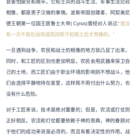
会害怕疲劳和艰辛。它和士兵的战斗生活、军事生活比较
相像，都是男子汉做的事情。波斯帝国创建者、阿契美尼
德王朝第一位国王居鲁士大帝( Cyrus)曾经对人说过:
“我没
有一次不是在战场或田间挥汗如雨之后才用餐的。”
一旦遇到战争，农民和战士的相像的地方就凸显了出来，
同时，和工匠的区别也更加明显。农民会用武器来保卫自
己的土地，而工匠们由于职业环境的影响则不想战斗，他
们会选择平静地待在家里，这样既不用付出什么努力，也
没有什么危险。
对于工匠来说，技术是绝对重要的；但是，农活或打仗则
正好相反。农活和打仗都要依赖于神的恩典，神的眷顾对
于他们的成功来说是必须的，而且有着决定性的作用。战