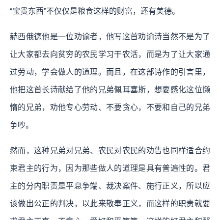
“宝贵东西”不仅仅是粮食这样的财富，还有美德。
赫西俄德他是一位劝谕者，他写这首劝谕诗当然不是为了
让大家都去向贫穷的农民学习干农活，而是为了让大家通
过劳动，学会做人的道理。而且，在这部诗作的引言里，
他把这首长诗献给了他的兄弟佩耳塞斯，想要感化这位懒
惰的兄弟，劝他专心劳动、不要贪心，不要和自己的兄弟
争吵。
然而，这种兄弟对兄弟、农民对农民的劝告也同样适合约
束君主的行为，因为那些做人的道理是具有普遍性的。君
主的分内职责是平息争端、裁决案件、施行正义，所以应
该做出公正的判决，以此来敬奉正义，而这样的职责就要