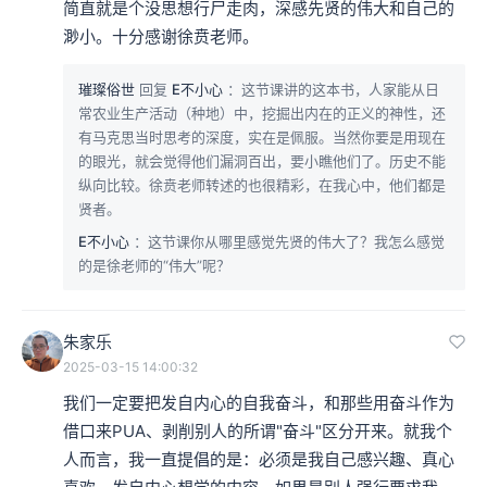
简直就是个没思想行尸走肉，深感先贤的伟大和自己的
渺小。十分感谢徐贲老师。
璀璨俗世
回复
E不小心
：这节课讲的这本书，人家能从日
常农业生产活动（种地）中，挖掘出内在的正义的神性，还
有马克思当时思考的深度，实在是佩服。当然你要是用现在
的眼光，就会觉得他们漏洞百出，要小瞧他们了。历史不能
纵向比较。徐贲老师转述的也很精彩，在我心中，他们都是
贤者。
E不小心
：这节课你从哪里感觉先贤的伟大了？我怎么感觉
的是徐老师的“伟大”呢？
朱家乐
2025-03-15 14:00:32
我们一定要把发自内心的自我奋斗，和那些用奋斗作为
借口来PUA、剥削别人的所谓"奋斗"区分开来。就我个
人而言，我一直提倡的是：必须是我自己感兴趣、真心