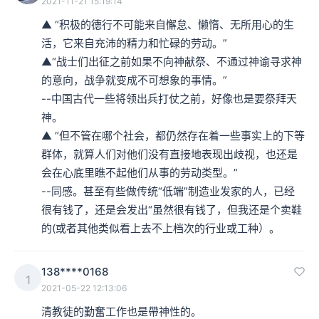
2021-11-21 15:19:14
▲ “积极的德行不可能来自懈怠、懒惰、无所用心的生
活，它来自充沛的精力和忙碌的劳动。”

▲“战士们出征之前如果不向神献祭、不通过神谕寻求神
的意向，战争就变成不可想象的事情。”

--中国古代一些将领出兵打仗之前，好像也是要祭拜天
神。

▲ “但不管在哪个社会，都仍然存在着一些事实上的下等
群体，就算人们对他们没有直接地表现出歧视，也还是
会在心底里瞧不起他们从事的劳动类型。”

--同感。甚至有些做传统“低端”制造业发家的人，已经
很有钱了，还是会发出“虽然很有钱了，但我还是个卖鞋
的(或者其他类似看上去不上档次的行业或工种）。
138****0168
1
2021-05-22 12:13:06
清教徒的勤奮工作也是帶神性的。