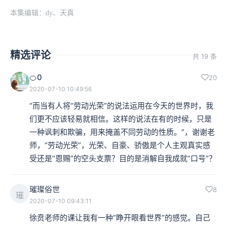
本集编辑：dy、天真
精选评论
共 19 条
🍊0
20
2020-07-10 10:49:56
“而当有人将“劳动光荣”的说法运用在今天的世界时，我
们更不应该轻易就相信。这样的说法在有的时候，只是
一种讽刺和欺骗，用来掩盖不同劳动的性质。”，谢谢老
师，“劳动光荣”，光荣、自豪、骄傲是个人主观真实感
受还是“恩赐”的空头支票？目的是消解自我成就“口号”？
璀璨俗世
8
璀
2020-07-10 09:43:11
徐贲老师的课让我有一种“睁开眼看世界”的感觉。自己