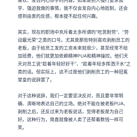
喜欢、发自内心想学的内容。如果是别人强行要求我
学、强迫我做的事情，我不仅会发自内心地抵制，还会
感到由衷的反感，根本提不起任何兴趣。

其实，现在的职场中充斥着太多所谓的"吃苦耐劳"、“劳
动最光荣"之类的口号。尤其是那些特别喜欢剥削员工的
老板，由于给员工发的工资本来就很少，甚至经常不给
加班费，他们就更加依赖精神PUA和精神操控。他们天
天对员工说"趁着年轻好好干”、"趁着年轻多挥洒汗水"之
类的话。但实际上，这不过是他们剥削员工的一种冠冕
堂皇的说辞罢了。

对于这种说辞，我们一定要坚决反对，而且要非常明
确、清晰地表达自己的立场。绝对不能在被老板PUA、
剥削之后，还反过来为老板说话，觉得老板是为自己
好。这种行为，简直就像被人卖了还帮着数钱一样可
笑。
