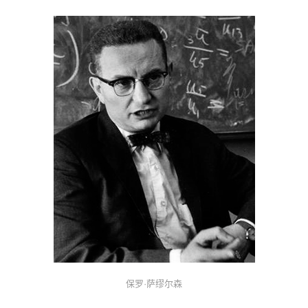
保罗·萨缪尔森