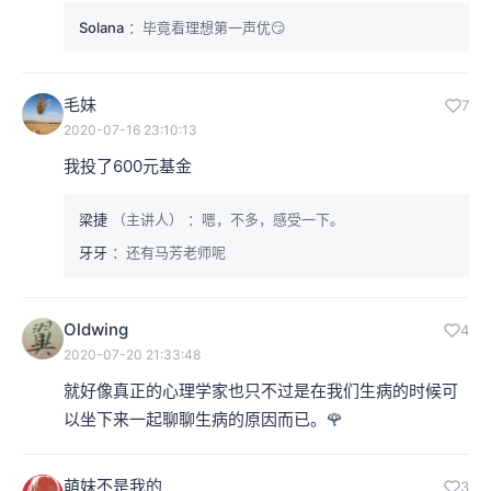
Solana
：毕竟看理想第一声优😏
毛妹
7
2020-07-16 23:10:13
我投了600元基金
梁捷
（主讲人）
：嗯，不多，感受一下。
牙牙
：还有马芳老师呢
Oldwing
4
2020-07-20 21:33:48
就好像真正的心理学家也只不过是在我们生病的时候可
以坐下来一起聊聊生病的原因而已。🌹️
萌妹不是我的
3