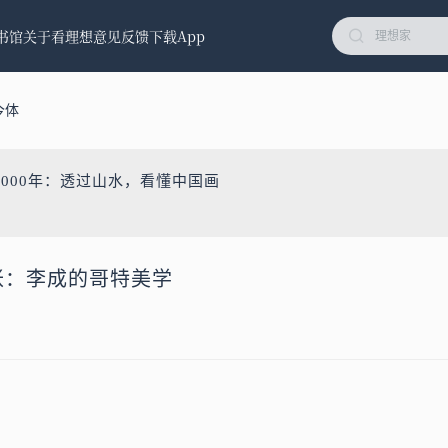
书馆
关于看理想
意见反馈
下载App
今体
2000年：透过山水，看懂中国画
惆怅：李成的哥特美学