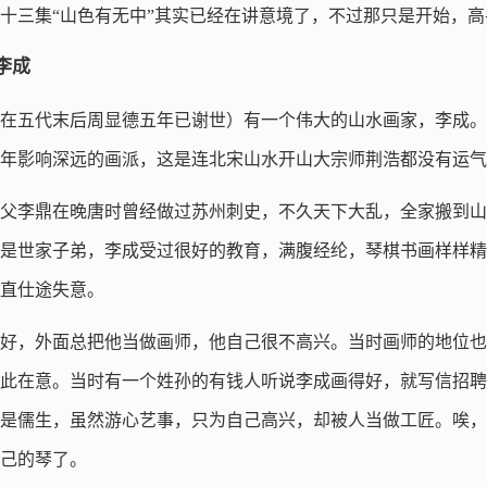
十三集“山色有无中”其实已经在讲意境了，不过那只是开始，
李成
在五代末后周显德五年已谢世）有一个伟大的山水画家，李成。
年影响深远的画派，这是连北宋山水开山大宗师荆浩都没有运气
父李鼎在晚唐时曾经做过苏州刺史，不久天下大乱，全家搬到山
是世家子弟，李成受过很好的教育，满腹经纶，琴棋书画样样精
直仕途失意。
好，外面总把他当做画师，他自己很不高兴。当时画师的地位也
此在意。当时有一个姓孙的有钱人听说李成画得好，就写信招聘
是儒生，虽然游心艺事，只为自己高兴，却被人当做工匠。唉，
己的琴了。