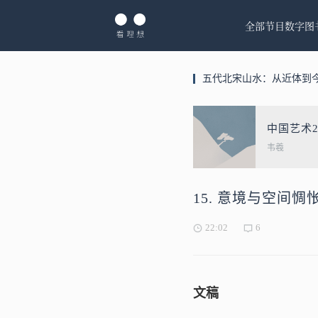
全部节目
数字图
五代北宋山水：从近体到
中国艺术
韦羲
15. 意境与空间
22:02
6
文稿