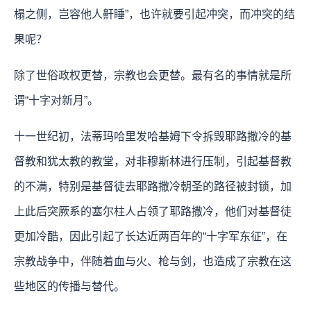
榻之侧，岂容他人鼾睡”，也许就要引起冲突，而冲突的结
果呢？
除了世俗政权更替，宗教也会更替。最有名的事情就是所
谓“十字对新月”。
十一世纪初，法蒂玛哈里发哈基姆下令拆毁耶路撒冷的基
督教和犹太教的教堂，对非穆斯林进行压制，引起基督教
的不满，特别是基督徒去耶路撒冷朝圣的路径被封锁，加
上此后突厥系的塞尔柱人占领了耶路撒冷，他们对基督徒
更加冷酷，因此引起了长达近两百年的“十字军东征”，在
宗教战争中，伴随着血与火、枪与剑，也造成了宗教在这
些地区的传播与替代。