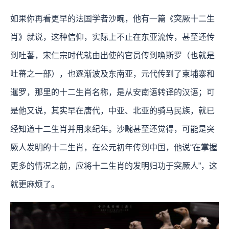
如果你再看更早的法国学者沙畹，他有一篇《突厥十二生
肖》就说，这种信仰，实际上不止在东亚流传，甚至还传
到吐蕃，宋仁宗时代就由出使的官员传到唃斯罗（也就是
吐蕃之一部），也逐渐波及东南亚，元代传到了柬埔寨和
暹罗，那里的十二生肖名称，是从安南语转译的汉语；可
是他又说，其实早在唐代，中亚、北亚的骑马民族，就已
经知道十二生肖并用来纪年。沙畹甚至还觉得，可能是突
厥人发明的十二生肖，在公元初年传到中国，他说“在掌握
更多的情况之前，应将十二生肖的发明归功于突厥人”，这
就更麻烦了。