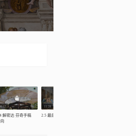
06:17
11:28
08:38
0
.4 解密达·芬奇手稿
2.5 最后的晚餐
2.6 卢浮宫的达·芬奇
2
去向
名作细说